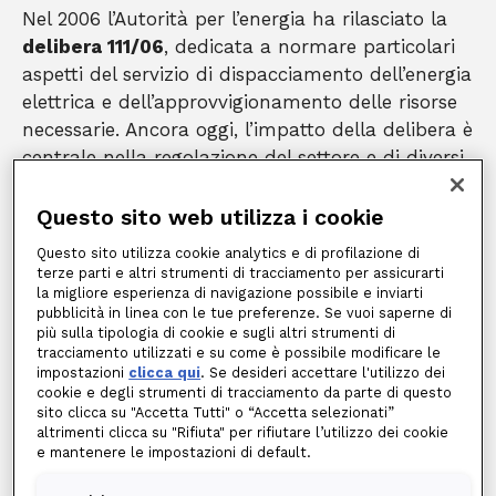
Nel 2006 l’Autorità per l’energia ha rilasciato la
delibera 111/06
, dedicata a normare particolari
aspetti del servizio di dispacciamento dell’energia
elettrica e dell’approvvigionamento delle risorse
necessarie. Ancora oggi, l’impatto della delibera è
centrale nella regolazione del settore e di diversi
elementi del sistema per le imprese.
Ma quali sono le novità della delibera? Che cosa
Questo sito web utilizza i cookie
sancisce la normativa, e quali sono stati gli
Questo sito utilizza cookie analytics e di profilazione di
aggiornamenti nel tempo? Di seguito viene
terze parti e altri strumenti di tracciamento per assicurarti
la migliore esperienza di navigazione possibile e inviarti
riportata una breve presentazione al testo
pubblicità in linea con le tue preferenze. Se vuoi saperne di
aggiornato della delibera 111/06.
più sulla tipologia di cookie e sugli altri strumenti di
tracciamento utilizzati e su come è possibile modificare le
Che cos’è la delibera 111/06
impostazioni
clicca qui
. Se desideri accettare l'utilizzo dei
cookie e degli strumenti di tracciamento da parte di questo
sito clicca su "Accetta Tutti" o “Accetta selezionati”
La
delibera 111/06 di ARERA
, l’Autorità di
altrimenti clicca su "Rifiuta" per rifiutare l’utilizzo dei cookie
regolazione per energia reti e ambiente (ex
e mantenere le impostazioni di default.
AEEG), è intitolata “Condizioni per l'erogazione