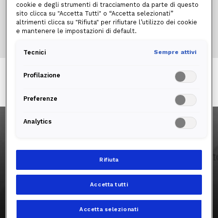
cookie e degli strumenti di tracciamento da parte di questo
sito clicca su "Accetta Tutti" o “Accetta selezionati”
altrimenti clicca su "Rifiuta" per rifiutare l’utilizzo dei cookie
Inter Partner Assistance S.A. (Rappresentanza
e mantenere le impostazioni di default.
Generale per l'Italia)
Tecnici
Sempre attivi
www.centralbank.ie
Profilazione
Preferenze
—
Analytics
Vieni a trovarci in store, Edison ti
Rifiuta
aspetta!
Accetta tutti
www.amtrust.it
Informazioni su Edison Energia
Accetta selezionati