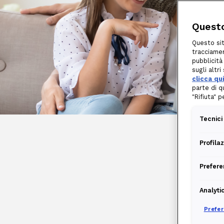
Questo
Questo sit
tracciamen
pubblicità
sugli altr
clicca qu
parte di q
"Rifiuta" 
Tecnici
Profila
Prefere
Analyti
Prefe