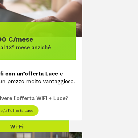
90 €/mese
al 13° mese anziché
fi con un’offerta Luce
e
 un prezzo molto vantaggioso.
ivere l’offerta WiFi + Luce?
egli l'offerta Luce
Wi-Fi