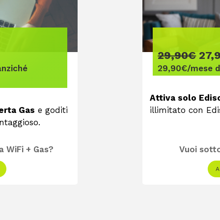
29,90€
27,
anziché
29,90€/mese d
Attiva solo Edis
ferta Gas
e goditi
illimitato con Edi
ntaggioso.
ta WiFi + Gas?
Vuoi sotto
A