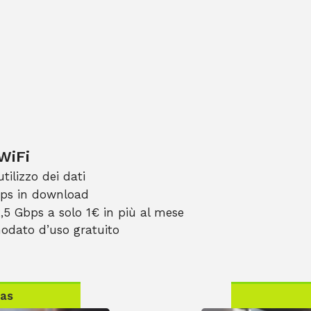
WiFi
utilizzo dei dati
bps in download
2,5 Gbps a solo 1€ in più al mese
odato d’uso gratuito
Gas