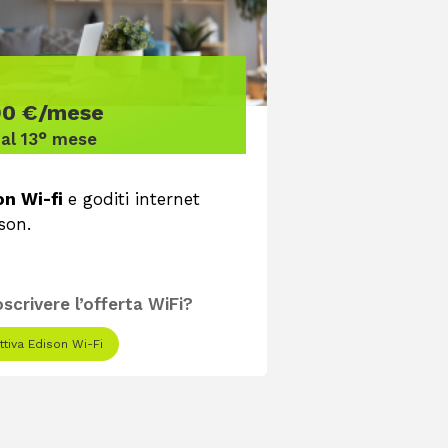
90 €/mese
al 13° mese
on Wi-fi
e goditi internet
son.
scrivere l’offerta WiFi?
ttiva Edison Wi-Fi