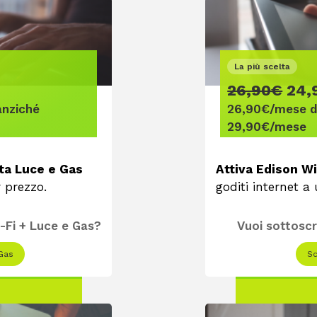
La più scelta
26,90€
24,
anziché
26,90€/mese d
29,90€/mese
rta Luce e Gas
Attiva Edison Wi
r prezzo.
goditi internet a
i-Fi + Luce e Gas?
Vuoi sottoscr
 Gas
Sc