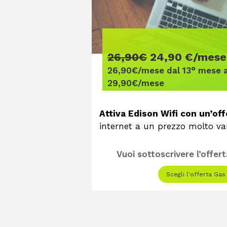
26,90€
24,90 €/mese
26,90€/mese dal 13° mese 
29,90€/mese
Attiva Edison Wifi con un’of
internet a un prezzo molto va
Vuoi sottoscrivere l’offer
Scegli l'offerta Gas