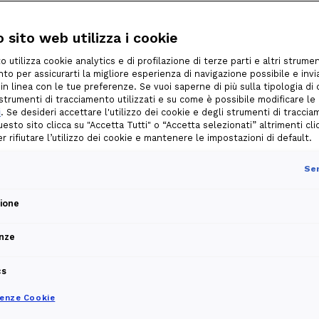
 sito web utilizza i cookie
o utilizza cookie analytics e di profilazione di terze parti e altri strumen
to per assicurarti la migliore esperienza di navigazione possibile e invia
 in linea con le tue preferenze. Se vuoi saperne di più sulla tipologia di
i strumenti di tracciamento utilizzati e su come è possibile modificare le
i
. Se desideri accettare l'utilizzo dei cookie e degli strumenti di tracci
uesto sito clicca su "Accetta Tutti" o “Accetta selezionati” altrimenti cli
per rifiutare l’utilizzo dei cookie e mantenere le impostazioni di default.
Sem
zione
nze
cs
renze Cookie