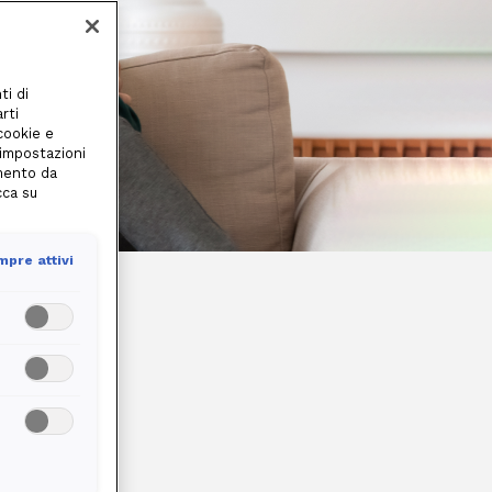
ti di
rti
 cookie e
 impostazioni
amento da
cca su
pre attivi