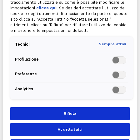
genere segnalata opportunamente tramite affissione di cartelli o
tracciamento utilizzati e su come è possibile modificare le
altri comunicati.
impostazioni
clicca qui
. Se desideri accettare l'utilizzo dei
cookie e degli strumenti di tracciamento da parte di questo
sito clicca su "Accetta Tutti" o “Accetta selezionati”
Se la situazione del cliente non rientra in
altrimenti clicca su "Rifiuta" per rifiutare l’utilizzo dei cookie
nessuna di queste casistiche, probabilmente si è
e mantenere le impostazioni di default.
in presenza di un
guasto alla rete elettrica
.
Tecnici
Sempre attivi
Anche in questo caso occorre distinguere tra:
guasti localizzati
sull’impianto domestico. Vanno segnalati
all’elettricista e risolti privatamente, a cura dell’inquilino o del
Profilazione
proprietario di casa;
guasti diffusi
alla rete elettrica della zona. Solo per questi ultimi
Preferenze
è necessario
segnalare i guasti
a chi ha accesso alla rete
elettrica.
Analytics
A chi segnalare i guasti di
energia elettrica
Rifiuta
Se si è in presenza di un guasto all’energia
elettrica, bisogna sempre
contattare il proprio
Accetta tutti
distributore locale
.