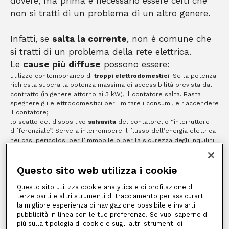
dovere, ma prima è necessario essere certi che
non si tratti di un problema di un altro genere.
Infatti, se
salta la corrente
, non è comune che
si tratti di un problema della rete elettrica.
Le
cause più diffuse
possono essere:
utilizzo contemporaneo di
troppi elettrodomestici
. Se la potenza
richiesta supera la potenza massima di accessibilità prevista dal
contratto (in genere attorno ai 3 kW), il contatore salta. Basta
spegnere gli elettrodomestici per limitare i consumi, e riaccendere
il contatore;
lo scatto del dispositivo
salvavita
del contatore, o “interruttore
differenziale”. Serve a interrompere il flusso dell’energia elettrica
nei casi pericolosi per l’immobile o per la sicurezza degli inquilini.
Bisogna quindi verificare che non ci siano fenomeni di dispersione
elettrica, o rivolgersi a un elettricista;
è avvenuto un
distacco della corrente
per morosità del cliente,
Questo sito web utilizza i cookie
seguito a un mancato pagamento delle bollette. In questa
circostanza occorre pagare gli arretrati con gli interessi di mora e
Questo sito utilizza cookie analytics e di profilazione di
richiedere la riattivazione della linea;
terze parti e altri strumenti di tracciamento per assicurarti
sono in corso dei
lavori programmati dal distributore
competente
la migliore esperienza di navigazione possibile e inviarti
sul territorio, e coinvolgono anche le utenze del cliente. È
pubblicità in linea con le tue preferenze. Se vuoi saperne di
sufficiente attendere la conclusione dei lavori di ripristino, in
più sulla tipologia di cookie e sugli altri strumenti di