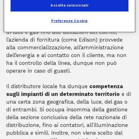
Accetta selezionati
Si ricorda che il distributore è
diverso dal
fornitore
: mentre la società di distribuzione di
Preferenze Cookie
energia si occupa materialmente dell’erogazione
di luce e gas fino alle abitazioni del cliente,
l’azienda di fornitura (come Edison) provvede
alla commercializzazione, all’amministrazione
dell’energia e al contatto con il cliente, ma non
ha il controllo della linea, dunque non può
operare in caso di guasti.
Il distributore locale ha dunque
competenza
sugli impianti di un determinato territorio
e di
una certa zona geografica, della luce, del gas o
di entrambi. Si occupa insomma della gestione
della sezione conclusiva della rete nazionale di
distribuzione, fino ai contatori, all’illuminazione
pubblica e simili. Inoltre, non viene scelto dal