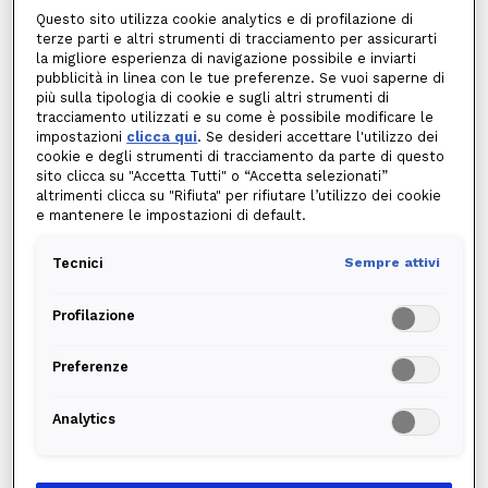
potenziali clienti il seguente modulo al fine di
Questo sito utilizza cookie analytics e di profilazione di
consentire l’esercizio del diritto di opposizione al
terze parti e altri strumenti di tracciamento per assicurarti
trattamento dei dati personali per finalità
la migliore esperienza di navigazione possibile e inviarti
pubblicità in linea con le tue preferenze. Se vuoi saperne di
promozionali commerciali e di marketing (senza
più sulla tipologia di cookie e sugli altri strumenti di
necessità di motivare l'opposizione) ai sensi del
tracciamento utilizzati e su come è possibile modificare le
Regolamento europeo 2016/979. Ti ricordiamo che
impostazioni
clicca qui
. Se desideri accettare l'utilizzo dei
cookie e degli strumenti di tracciamento da parte di questo
è possibile opporsi al trattamento dei propri dati
sito clicca su "Accetta Tutti" o “Accetta selezionati”
personali anche per motivi connessi alla
altrimenti clicca su "Rifiuta" per rifiutare l’utilizzo dei cookie
e mantenere le impostazioni di default.
situazione particolare dell'interessato, da
specificare nella richiesta, attraverso l’uso dei
Tecnici
Sempre attivi
canali indicati all’art. 10 dell’informativa privacy di
Edison.
Profilazione
Pertanto perfezionando l’invio del presente
modulo comunicherai a Edison la tua volontà a
Preferenze
non voler ricevere comunicazioni promozionali
commerciali e di marketing e i tuoi dati personali
Analytics
verranno immediatamente rimossi dalle liste di
contatto di codesta società che non li tratterà per