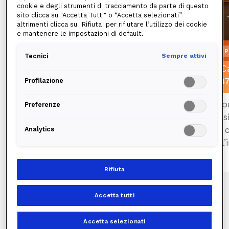
cookie e degli strumenti di tracciamento da parte di questo
sito clicca su "Accetta Tutti" o “Accetta selezionati”
altrimenti clicca su "Rifiuta" per rifiutare l’utilizzo dei cookie
e mantenere le impostazioni di default.
Prodotto assicurativo
P
Tecnici
Sempre attivi
Casa Tranquilla Luce
C
87€/anno tasse incluse
87
Profilazione
Il prodotto assicurativo che garantisce
Il 
Preferenze
assistenza telefonica 24/7 e la riparazione
ass
in caso di guasti e malfunzionamenti
in 
Analytics
all’impianto elettrico.
all
Scopri il prodotto
Rifiuta
Accetta tutti
Limitazioni ed esclusioni indicate nel Set
Informativo. Prima della sottoscrizione leggere il
Accetta selezionati
Set informativo