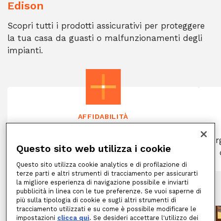
Edison
Scopri tutti i prodotti assicurativi per proteggere
la tua casa da guasti o malfunzionamenti degli
impianti.
AFFIDABILITÀ
A tua disposizione una rete di artigiani
qualificati pronti ad intervenire
or
Questo sito web utilizza i cookie
rapidamente con competenza e
affidabilità.
Questo sito utilizza cookie analytics e di profilazione di
terze parti e altri strumenti di tracciamento per assicurarti
la migliore esperienza di navigazione possibile e inviarti
pubblicità in linea con le tue preferenze. Se vuoi saperne di
più sulla tipologia di cookie e sugli altri strumenti di
tracciamento utilizzati e su come è possibile modificare le
impostazioni
clicca qui
. Se desideri accettare l'utilizzo dei