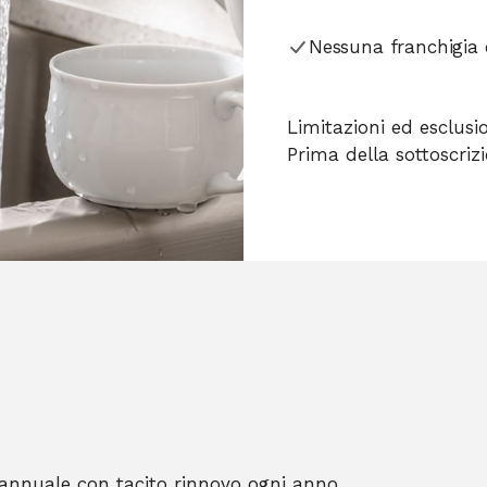
Nessuna franchigia 
Limitazioni ed esclusi
Prima della sottoscriz
annuale con tacito rinnovo ogni anno.