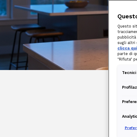
Questo
Questo sit
tracciamen
pubblicità
sugli altr
clicca qu
parte di q
"Rifiuta" 
Tecnici
Profila
Prefere
Analyti
Prefe