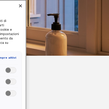
ti di
rti
 cookie e
 impostazioni
amento da
cca su
pre attivi