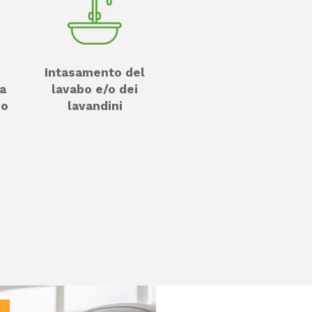
e
Intasamento del
la
lavabo e/o dei
no
lavandini