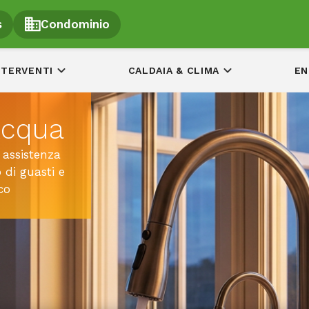
s
Condominio
NTERVENTI
CALDAIA & CLIMA
EN
Acqua
 assistenza
 di guasti e
co