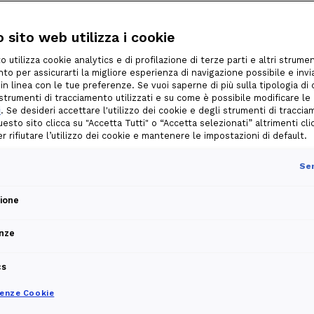
 sito web utilizza i cookie
o utilizza cookie analytics e di profilazione di terze parti e altri strumen
to per assicurarti la migliore esperienza di navigazione possibile e invia
 in linea con le tue preferenze. Se vuoi saperne di più sulla tipologia di
i strumenti di tracciamento utilizzati e su come è possibile modificare le
i
. Se desideri accettare l'utilizzo dei cookie e degli strumenti di tracci
uesto sito clicca su "Accetta Tutti" o “Accetta selezionati” altrimenti cli
per rifiutare l’utilizzo dei cookie e mantenere le impostazioni di default.
Sem
zione
nze
cs
renze Cookie