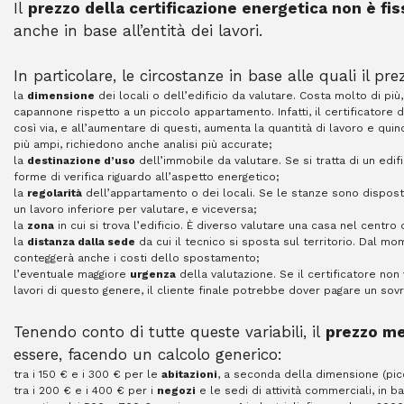
Il
prezzo della certificazione energetica non è fis
anche in base all’entità dei lavori.
In particolare, le circostanze in base alle quali il 
la
dimensione
dei locali o dell’edificio da valutare. Costa molto di più
capannone rispetto a un piccolo appartamento. Infatti, il certificatore d
così via, e all’aumentare di questi, aumenta la quantità di lavoro e quindi 
più ampi, richiedono anche analisi più accurate;
la
destinazione d’uso
dell’immobile da valutare. Se si tratta di un edifi
forme di verifica riguardo all’aspetto energetico;
la
regolarità
dell’appartamento o dei locali. Se le stanze sono disposte
un lavoro inferiore per valutare, e viceversa;
la
zona
in cui si trova l’edificio. È diverso valutare una casa nel centro
la
distanza dalla sede
da cui il tecnico si sposta sul territorio. Dal mome
conteggerà anche i costi dello spostamento;
l’eventuale maggiore
urgenza
della valutazione. Se il certificatore non 
lavori di questo genere, il cliente finale potrebbe dover pagare un sov
Tenendo conto di tutte queste variabili, il
prezzo me
essere, facendo un calcolo generico:
tra i 150 € e i 300 € per le
abitazioni
, a seconda della dimensione (picc
tra i 200 € e i 400 € per i
negozi
e le sedi di attività commerciali, in b