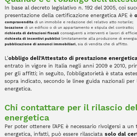
In base al decreto legislativo n. 192 del 2005, coi succ
presentazione della certificazione energetica APE è
compravendita
di un immobile e redazione del relativo atto notarile;
locazione
di un edificio o di un appartamento e stipula del contratto;
richiesta di detrazioni fiscali
conseguenti a interventi e lavori di effic
richiesta di incentivi pubblici
limitatamente alla produzione di energia a
pubblicazione di annunci immobiliari
, sia di vendita che di affitto.
L’
obbligo dell’Attestato di prestazione energetic
entrato in vigore in Italia negli anni 2009 e 2010, p
per gli affitti; in seguito, l’obbligatorietà è stata es
sopra indicato, secondo le linee guida nazionali per l
energetica.
Chi contattare per il rilascio de
energetica
Per poter ottenere l’APE è necessario rivolgersi a un 
energetica, infatti, può essere rilasciata
solo dal cer