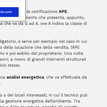
 più diffusa è la certificazione
APE
,
tta tutti
tta di un documento che presenta, appunto,
a che va da G ad A, ove A indica la classe di
ligatorio, e serve per esempio nel caso in cui
so della locazione che della vendita, l’APE
o e poi esibito dal proprietario. Una volta
 anni, a meno di grandi interventi strutturali
cio stesso.
 una
analisi energetica
, che va effettuata da
.
io o dei locali interessati, in cui il tecnico può
lla gestione energetica dell’ambiente. Tra