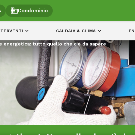
s
Condominio
NTERVENTI
CALDAIA & CLIMA
EN
e energetica: tutto quello che c'è da sapere