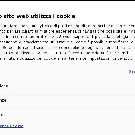
ergetica: tutto quello che c'è da
 sito web utilizza i cookie
o utilizza cookie analytics e di profilazione di terze parti e altri strumen
Certificazione energetica: tutt
to per assicurarti la migliore esperienza di navigazione possibile e invia
 in linea con le tue preferenze. Se vuoi saperne di più sulla tipologia di
Quando si vende, si acquista o si affitta un apparta
i strumenti di tracciamento utilizzati e su come è possibile modificare le
finale andrà inclusa sempre anche la
certificazion
i
. Se desideri accettare l'utilizzo dei cookie e degli strumenti di tracci
uesto sito clicca su "Accetta Tutti" o “Accetta selezionati” altrimenti cli
di APE, come previsto dalla legge.
per rifiutare l’utilizzo dei cookie e mantenere le impostazioni di default.
Il più delle volte, però, non si conosce bene il signi
Sem
conto dell’importanza che può avere nella valutazio
zione
E allora, ecco
tutte le informazioni sulla certific
quando è obbligatoria e come si può fare.
nze
cs
A cosa serve la certificazione 
renze Cookie
La
certificazione energetica
serve a indicare quali 
energetici degli edifici o di singoli locali, residenzial