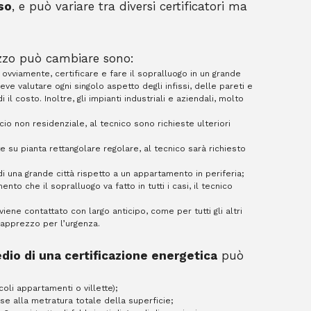
so
, e può variare tra diversi certificatori ma
prezzo può cambiare sono:
, ovviamente, certificare e fare il sopralluogo in un grande
eve valutare ogni singolo aspetto degli infissi, delle pareti e
il costo. Inoltre, gli impianti industriali e aziendali, molto
cio non residenziale, al tecnico sono richieste ulteriori
 su pianta rettangolare regolare, al tecnico sarà richiesto
 di una grande città rispetto a un appartamento in periferia;
nto che il sopralluogo va fatto in tutti i casi, il tecnico
viene contattato con largo anticipo, come per tutti gli altri
rapprezzo per l’urgenza.
dio di una certificazione energetica
può
oli appartamenti o villette);
ase alla metratura totale della superficie;