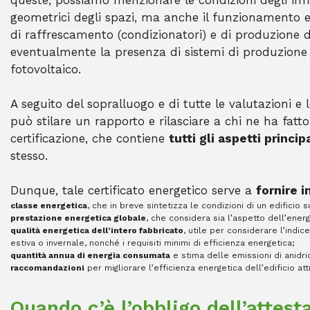
queste, possiamo menzionare le condizioni degli infi
geometrici degli spazi, ma anche il funzionamento e 
di raffrescamento (condizionatori) e di produzione d
eventualmente la presenza di sistemi di produzione 
fotovoltaico.
A seguito del sopralluogo e di tutte le valutazioni e le
può stilare un rapporto e rilasciare a chi ne ha fatto
certificazione, che contiene
tutti gli aspetti princi
stesso.
Dunque, tale certificato energetico serve a
fornire 
classe energetica
, che in breve sintetizza le condizioni di un edificio 
prestazione energetica globale
, che considera sia l’aspetto dell’energ
qualità energetica dell’intero fabbricato
, utile per considerare l’indi
estiva o invernale, nonché i requisiti minimi di efficienza energetica;
quantità annua di energia consumata
e stima delle emissioni di anidri
raccomandazioni
per migliorare l’efficienza energetica dell’edificio at
Quando c’è l’obbligo dell’attest