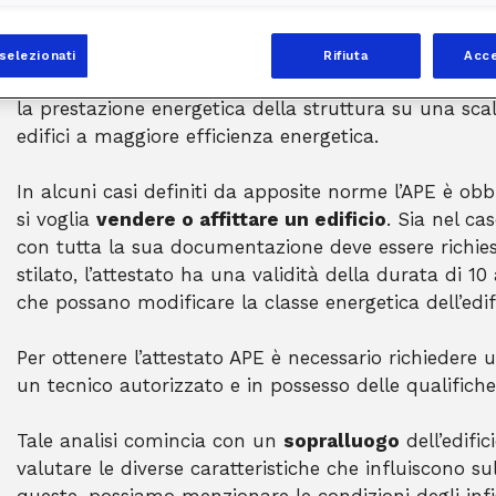
Nello specifico, la forma di certificazione energetica
selezionati
Rifiuta
Acce
ossia
Attestato di prestazione energetica
. Si tra
la prestazione energetica della struttura su una scal
edifici a maggiore efficienza energetica.
In alcuni casi definiti da apposite norme l’APE è obb
si voglia
vendere o affittare un edificio
. Sia nel ca
con tutta la sua documentazione deve essere richiest
stilato, l’attestato ha una validità della durata di 10
che possano modificare la classe energetica dell’edifi
Per ottenere l’attestato APE è necessario richiedere
un tecnico autorizzato e in possesso delle qualifiche
Tale analisi comincia con un
sopralluogo
dell’edific
valutare le diverse caratteristiche che influiscono su