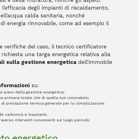
ssi e della muratura, nonché gli aspetti
l’efficacia degli impianti di riscaldamento,
ell’acqua calda sanitaria, nonché
di energia rinnovabile, come ad esempio il
 verifiche del caso, il tecnico certificatore
 richiesta una targa energetica relativa alla
pali sulla gestione energetica
dell’immobile
informazioni
su:
sul piano della gestione energetica;
ia primaria totale che di quella non rinnovabile;
ce di prestazione termica generale per la climatizzazione
de carbonica e inquinanti;
traverso interventi convenienti sul lungo periodo.
ato energetico