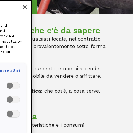
 sapere
ti di
o quello che c'è da sapere
rti
 cookie e
mento o un qualsiasi locale, nel contratto
 impostazioni
e energetica
, prevalentemente sotto forma
amento da
cca su
ficato di tale documento, e non ci si rende
pre attivi
ne di un immobile da vendere o affittare.
azione energetica
: che cos’è, a cosa serve,
energetica
sono le caratteristiche e i consumi
i o meno.