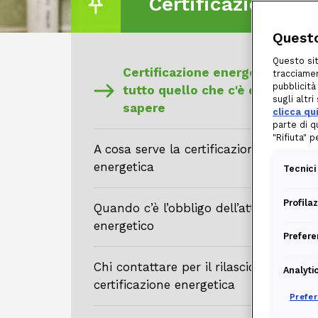
Certificazione en
Questo
Questo sit
Certificazione energetica:
tracciamen
pubblicità
tutto quello che c'è da
sugli altr
sapere
clicca qu
parte di q
"Rifiuta" 
A cosa serve la certificazione
energetica
Tecnici
Profila
Quando c’è l’obbligo dell’attestato
energetico
Prefere
Chi contattare per il rilascio della
Analyti
certificazione energetica
Prefe