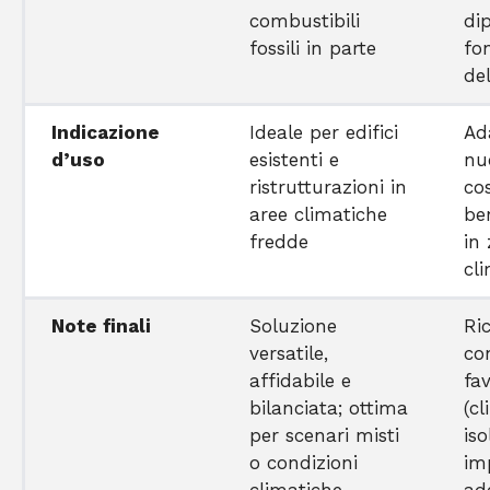
combustibili
di
fossili in parte
fo
del
Indicazione
Ideale per edifici
Ad
d’uso
esistenti e
nu
ristrutturazioni in
co
aree climatiche
be
fredde
in
cl
Note finali
Soluzione
Ri
versatile,
co
affidabile e
fav
bilanciata; ottima
(cl
per scenari misti
is
o condizioni
im