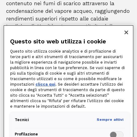
contenuto nei fumi di scarico attraverso la
condensazione del vapore acqueo, raggiungendo
rendimenti superiori rispetto alle caldaie
tradizionali. L'unità esterna, costituita dalla
pompa di calore, estrae energia termica
Questo sito web utilizza i cookie
dall'ambiente (tipicamente dall'aria esterna) e la
trasferisce al sistema di riscaldamento mediante
Questo sito utilizza cookie analytics e di profilazione di
un ciclo termodinamico che utilizza un fluido
terze parti e altri strumenti di tracciamento per assicurarti
la migliore esperienza di navigazione possibile e inviarti
refrigerante.
pubblicità in linea con le tue preferenze. Se vuoi saperne di
Il sistema di gestione elettronico, vero nucleo
più sulla tipologia di cookie e sugli altri strumenti di
tracciamento utilizzati e su come è possibile modificare le
tecnologico dell'impianto ibrido, determina quale
impostazioni
clicca qui
. Se desideri accettare l'utilizzo dei
generatore attivare in funzione di diversi
cookie e degli strumenti di tracciamento da parte di questo
parametri:
sito clicca su "Accetta Tutti" o “Accetta selezionati”
altrimenti clicca su "Rifiuta" per rifiutare l’utilizzo dei cookie
temperatura esterna
: misurata mediante una sonda dedicata,
e mantenere le impostazioni di default.
rappresenta uno dei fattori determinanti per l'efficienza della
pompa di calore.
temperatura richiesta dagli ambienti interni
: influenza il carico
Tecnici
Sempre attivi
termico necessario.
costo unitario dell'energia elettrica
: considerato per valutare la
Profilazione
convenienza economica dell'utilizzo della pompa di calore.