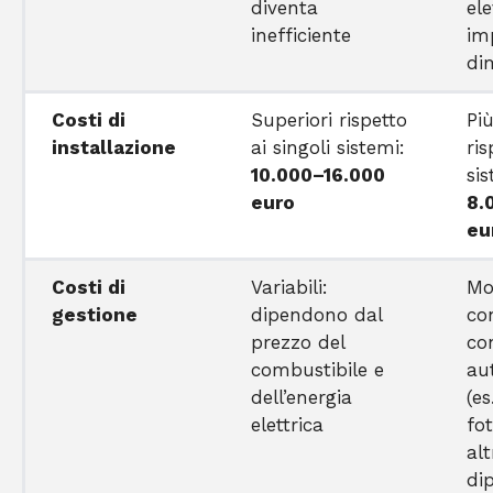
diventa
el
inefficiente
im
di
Costi di
Superiori rispetto
Pi
installazione
ai singoli sistemi:
ris
10.000–16.000
si
euro
8.
eu
Costi di
Variabili:
Mo
gestione
dipendono dal
co
prezzo del
co
combustibile e
au
dell’energia
(es
elettrica
fot
al
di