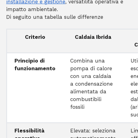
installazione e gestione
, versatilità operativa e
impatto ambientale.
Di seguito una tabella sulle differenze
Criterio
Caldaia Ibrida
C
Principio di
Combina una
Uti
funzionamento
pompa di calore
es
con una caldaia
en
a condensazione
ele
alimentata da
est
combustibili
da
fossili
(a
su
Flessibilità
Elevata: seleziona
Li