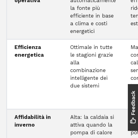
operativa
automaticamente
eff
la fonte più
ri
efficiente in base
te
a clima e costi
est
energetici
Efficienza
Ottimale in tutte
Ma
energetica
le stagioni grazie
con
alla
ca
combinazione
se
intelligente dei
co
due sistemi
te
es
ba
Affidabilità in
Alta: la caldaia si
Inf
inverno
attiva quando la
ric
pompa di calore
po