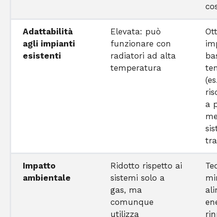
cos
Adattabilità
Elevata: può
Ot
agli impianti
funzionare con
im
esistenti
radiatori ad alta
ba
temperatura
te
(es
ri
a 
me
si
tra
Impatto
Ridotto rispetto ai
Te
ambientale
sistemi solo a
mi
gas, ma
al
comunque
en
utilizza
rin