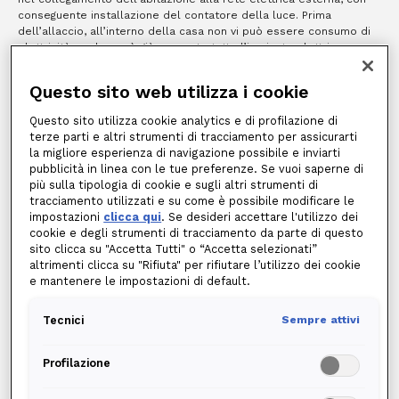
conseguente installazione del contatore della luce. Prima
dell’allaccio, all’interno della casa non vi può essere consumo di
elettricità, anche se è già presente tutto l’impianto elettrico,
proprio per mancanza del collegamento. Dunque, l’allaccio
richiede l’intervento di tecnici specializzati, l’esecuzione di lavori
Questo sito web utilizza i cookie
di una certa entità e, di conseguenza, anche tempistiche
relativamente più lunghe;
Questo sito utilizza cookie analytics e di profilazione di
al contrario, il
subentro
viene richiesto dal cliente che, a seguito
terze parti e altri strumenti di tracciamento per assicurarti
di un trasferimento in una nuova abitazione, trova il contatore
la migliore esperienza di navigazione possibile e inviarti
dell’energia elettrica già installato e il collegamento con la rete
pubblicità in linea con le tue preferenze. Se vuoi saperne di
elettrica già effettuato, nel caso in cui il contatore sia stato
più sulla tipologia di cookie e sugli altri strumenti di
bloccato e disattivato su richiesta dei precedenti inquilini per
tracciamento utilizzati e su come è possibile modificare le
prevenire perdite . In questo caso può essere richiesto
impostazioni
clicca qui
. Se desideri accettare l'utilizzo dei
l’intervento del tecnico, ma con i moderni contatori elettronici
cookie e degli strumenti di tracciamento da parte di questo
spesso non è necessario;
sito clicca su "Accetta Tutti" o “Accetta selezionati”
ancora differente è la
voltura
, che consiste soltanto in un cambio
altrimenti clicca su "Rifiuta" per rifiutare l’utilizzo dei cookie
di intestatario della bolletta dell’energia elettrica. Viene
e mantenere le impostazioni di default.
effettuata, in genere, nel passaggio dal nuovo al vecchio inquilino
titolare dell’utenza, da un utente business a un altro oppure tra
membri della stessa famiglia. Per la voltura non sono necessari
Tecnici
Sempre attivi
interventi fisici ma solo procedimenti amministrativi presi in carico
dai fornitori. Il costo può variare tra mercato libero e servizio di
Profilazione
tutela.
Di conseguenza,
se è necessario effettuare un