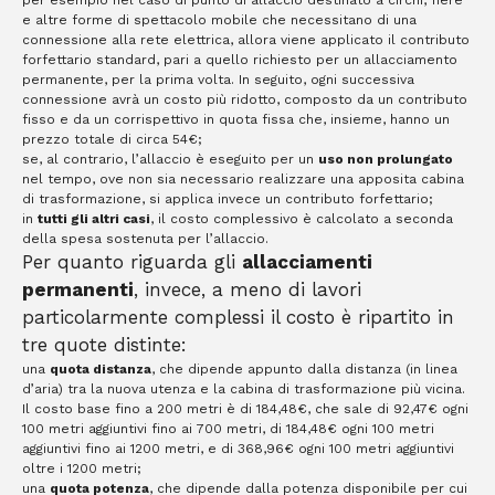
per esempio nel caso di punto di allaccio destinato a circhi, fiere
e altre forme di spettacolo mobile che necessitano di una
connessione alla rete elettrica, allora viene applicato il contributo
forfettario standard, pari a quello richiesto per un allacciamento
permanente, per la prima volta. In seguito, ogni successiva
connessione avrà un costo più ridotto, composto da un contributo
fisso e da un corrispettivo in quota fissa che, insieme, hanno un
prezzo totale di circa 54€;
se, al contrario, l’allaccio è eseguito per un
uso non prolungato
nel tempo, ove non sia necessario realizzare una apposita cabina
di trasformazione, si applica invece un contributo forfettario;
in
tutti gli altri casi
, il costo complessivo è calcolato a seconda
della spesa sostenuta per l’allaccio.
Per quanto riguarda gli
allacciamenti
permanenti
, invece, a meno di lavori
particolarmente complessi il costo è ripartito in
tre quote distinte:
una
quota distanza
, che dipende appunto dalla distanza (in linea
d’aria) tra la nuova utenza e la cabina di trasformazione più vicina.
Il costo base fino a 200 metri è di 184,48€, che sale di 92,47€ ogni
100 metri aggiuntivi fino ai 700 metri, di 184,48€ ogni 100 metri
aggiuntivi fino ai 1200 metri, e di 368,96€ ogni 100 metri aggiuntivi
oltre i 1200 metri;
una
quota potenza
, che dipende dalla potenza disponibile per cui