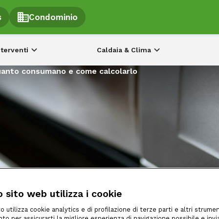
s
Condominio
nterventi
Caldaia & Clima
uanto consumano e come calcolarlo
 sito web utilizza i cookie
o utilizza cookie analytics e di profilazione di terze parti e altri strumen
to per assicurarti la migliore esperienza di navigazione possibile e invia