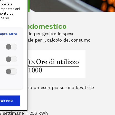
olarlo
 cookie e
 impostazioni
amento da
cca su
n elettrodomestico
co è essenziale per gestire le spese
pre attivi
formula generale per il calcolo del consumo
azione facciamo un esempio su una lavatrice
 settimana:
tta tutti
2 settimane = 208 kWh