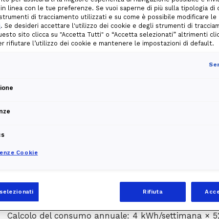
: quanto consumano e come calc
 in linea con le tue preferenze. Se vuoi saperne di più sulla tipologia di
i strumenti di tracciamento utilizzati e su come è possibile modificare le
i
. Se desideri accettare l'utilizzo dei cookie e degli strumenti di tracci
uesto sito clicca su "Accetta Tutti" o “Accetta selezionati” altrimenti cli
per rifiutare l’utilizzo dei cookie e mantenere le impostazioni di default.
Come calcolare il consumo di u
Calcolare il consumo energetico di un elettrodomesti
Sem
domestiche e migliorare l'efficienza energetica. La 
energetico è:
zione
nze
cs
renze Cookie
Per meglio comprendere la formula e la sua applic
con una potenza di 2000 watt utilizzata per 2 ore a
selezionati
Rifiuta
Acce
Consumo settimanale: (2000×2)/1000= 4 kWh
Calcolo del consumo annuale: 4 kWh/settimana × 5