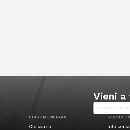
Vieni a 
EDISON ENERGIA
SERVIZI 
Chi siamo
Info consu