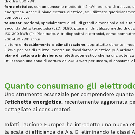
di oltre 500 kWh.
forno elettrico
, con un consumo medio di 1-2 kWh per ora di utilizzo,
energetica. Anche il piano cottura elettrico, se utilizzato quotidianam
complessivo;
televisori
moderni, specialmente quelli di grandi dimensioni o ad alta 
seconda della tecnologia (LED, OLED, plasma). Un utilizzo medio di qua
150-300 kWh​ (Eni Plenitude)​. Altri dispositivi elettronici, come compu
200-400 kWh annui.
sistemi di
riscaldamento
o
climatizzazione
, soprattutto durante i mes
3 kWh per ora di utilizzo, mentre un riscaldatore elettrico può arrivare
piano di cottura a induzione
, un elettrodomestico che ha una potenza v
Utilizzando una zona di cottura da 2.000 watt per un'ora, si consuma 2 
Quanto consumano gli elettrod
Uno strumento essenziale per comprendere quanto 
l’
etichetta energetica
, recentemente aggiornata per
dettagliate ai consumatori.
Infatti, l'Unione Europea ha introdotto una nuova e
la scala di efficienza da A a G, eliminando le clas