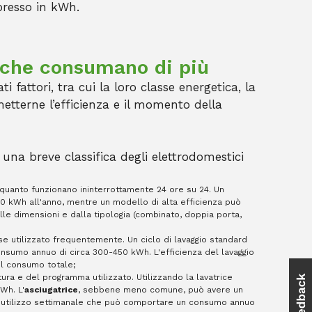
presso in kWh.
i che consumano di più
 fattori, tra cui la loro classe energetica, la
terne l’efficienza e il momento della
una breve classifica degli elettrodomestici
n quanto funzionano ininterrottamente 24 ore su 24. Un
00 kWh all'anno, mentre un modello di alta efficienza può
le dimensioni e dalla tipologia (combinato, doppia porta,
se utilizzato frequentemente. Un ciclo di lavaggio standard
nsumo annuo di circa 300-450 kWh​. L'efficienza del lavaggio
il consumo totale;
ra e del programma utilizzato. Utilizzando la lavatrice
​​. L'
asciugatrice
, sebbene meno comune, può avere un
n utilizzo settimanale che può comportare un consumo annuo