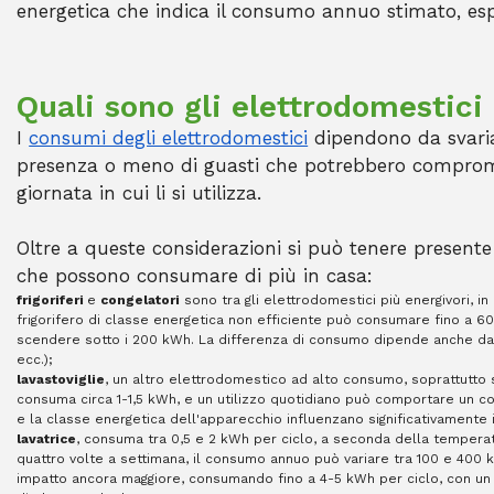
energetica che indica il consumo annuo stimato, es
Quali sono gli elettrodomestic
I
consumi degli elettrodomestici
dipendono da svariati
presenza o meno di guasti che potrebbero compromet
giornata in cui li si utilizza.
Oltre a queste considerazioni si può tenere presente 
che possono consumare di più in casa:
frigoriferi
e
congelatori
sono tra gli elettrodomestici più energivori, i
frigorifero di classe energetica non efficiente può consumare fino a 6
scendere sotto i 200 kWh​​. La differenza di consumo dipende anche dal
ecc.);
lavastoviglie
, un altro elettrodomestico ad alto consumo, soprattutto 
consuma circa 1-1,5 kWh, e un utilizzo quotidiano può comportare un co
e la classe energetica dell'apparecchio influenzano significativamente 
lavatrice
, consuma tra 0,5 e 2 kWh per ciclo, a seconda della temperatu
quattro volte a settimana, il consumo annuo può variare tra 100 e 400 kWh
impatto ancora maggiore, consumando fino a 4-5 kWh per ciclo, con u