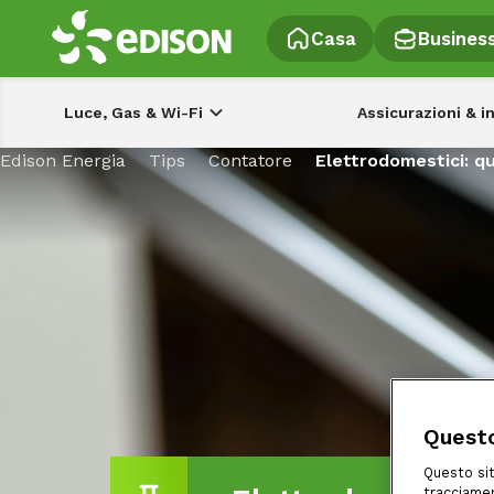
Casa
Busines
Luce, Gas & Wi-Fi
Assicurazioni & i
Edison Energia
Tips
Contatore
Elettrodomestici: q
Questo
Questo sit
tracciamen