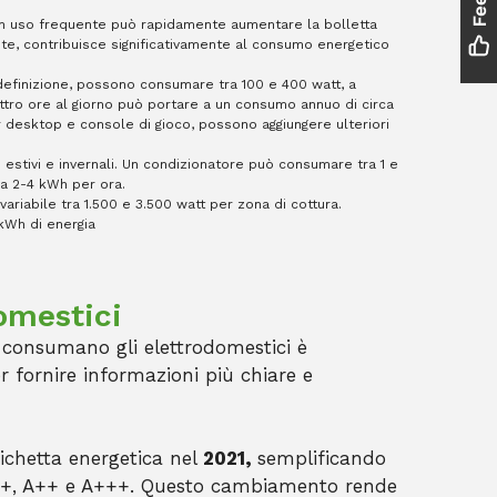
 un uso frequente può rapidamente aumentare la bolletta
ente, contribuisce significativamente al consumo energetico
definizione, possono consumare tra 100 e 400 watt, a
ttro ore al giorno può portare a un consumo annuo di circa
ter desktop e console di gioco, possono aggiungere ulteriori
i estivi e invernali. Un condizionatore può consumare tra 1 e
 a 2-4 kWh per ora​.
ariabile tra 1.500 e 3.500 watt per zona di cottura.
kWh di energia​
omestici
consumano gli elettrodomestici è
 fornire informazioni più chiare e
tichetta energetica nel
2021,
semplificando
si A+, A++ e A+++. Questo cambiamento rende