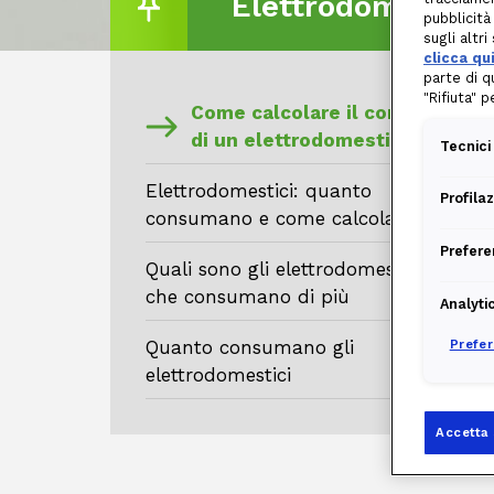
Elettrodomestici
pubblicità
sugli altr
clicca qu
parte di q
"Rifiuta" 
Come calcolare il consumo
di un elettrodomestico
Tecnici
Elettrodomestici: quanto
Profila
consumano e come calcolarlo
Prefere
Quali sono gli elettrodomestici
che consumano di più
Analyti
Quanto consumano gli
Prefe
elettrodomestici
Accetta 