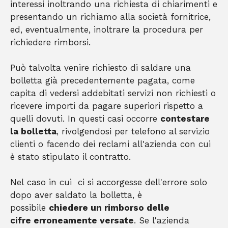
interessi inoltrando una richiesta di chiarimenti e
presentando un richiamo alla società fornitrice,
ed, eventualmente, inoltrare la procedura per
richiedere rimborsi.
Può talvolta venire richiesto di saldare una
bolletta già precedentemente pagata, come
capita di vedersi addebitati servizi non richiesti o
ricevere importi da pagare superiori rispetto a
quelli dovuti. In questi casi occorre
contestare
la bolletta
, rivolgendosi per telefono al servizio
clienti o facendo dei reclami all'azienda con cui
è stato stipulato il contratto.
Nel caso in cui ci si accorgesse dell'errore solo
dopo aver saldato la bolletta, è
possibile
chiedere un rimborso delle
cifre
erroneamente
versate
. Se l'azienda