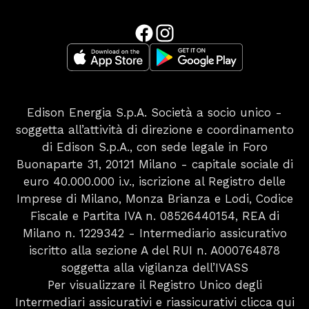
Edison Energia S.p.A. Società a socio unico -
soggetta all’attività di direzione e coordinamento
di Edison S.p.A., con sede legale in Foro
Buonaparte 31, 20121 Milano - capitale sociale di
euro 40.000.000 i.v., iscrizione al Registro delle
Imprese di Milano, Monza Brianza e Lodi, Codice
Fiscale e Partita IVA n. 08526440154, REA di
Milano n. 1229342 - Intermediario assicurativo
iscritto alla sezione A del RUI n. A000764878
soggetta alla vigilanza dell’IVASS
Per visualizzare il Registro Unico degli
Intermediari assicurativi e riassicurativi
clicca qui