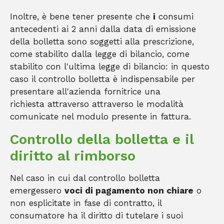
Inoltre, è bene tener presente che
i
consumi
antecedenti ai 2 anni dalla data di emissione
della bolletta sono soggetti alla prescrizione,
come stabilito dalla legge di bilancio, come
stabilito con l'ultima legge di bilancio: in questo
caso il controllo bolletta è indispensabile per
presentare all'azienda fornitrice una
richiesta attraverso attraverso le modalità
comunicate nel modulo presente in fattura.
Controllo della bolletta e il
diritto al rimborso
Nel caso in cui dal controllo bolletta
emergessero
voci di pagamento non chiare
o
non esplicitate in fase di contratto, il
consumatore ha il diritto di tutelare i suoi