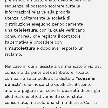
premendo un tasto a lato dello schermo in
sequenza, si possono scorrere tutte le
informazioni relative alla propria
utenza. Solitamente le società di
distribuzione eseguono periodicamente
una
telelettura
, con la quale verificano i
consumi reali che registra il contatore;
l'alternativa è procedere con
un'
autolettura
e dopo aver esposto un
reclamo. .
Nel caso in cui si assiste a un mancato invio del
consumo da parte del distributore locale,
comparirà sulla bolletta la dicitura
"consumi
stimati"
, che indica che quelli che il cliente
andrà a pagare non sono le quantità di energia
elettrica che effettivamente sono state
consumate, ma solo una stima di esse. Con la