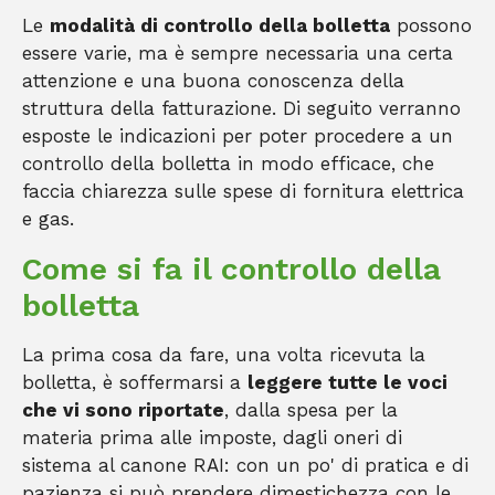
Le
modalità di controllo della bolletta
possono
essere varie, ma è sempre necessaria una certa
attenzione e una buona conoscenza della
struttura della fatturazione. Di seguito verranno
esposte le indicazioni per poter procedere a un
controllo della bolletta in modo efficace, che
faccia chiarezza sulle spese di fornitura elettrica
e gas.
Come si fa il controllo della
bolletta
La prima cosa da fare, una volta ricevuta la
bolletta, è soffermarsi a
leggere tutte le voci
che vi sono riportate
, dalla spesa per la
materia prima alle imposte, dagli oneri di
sistema al canone RAI: con un po' di pratica e di
pazienza si può prendere dimestichezza con le