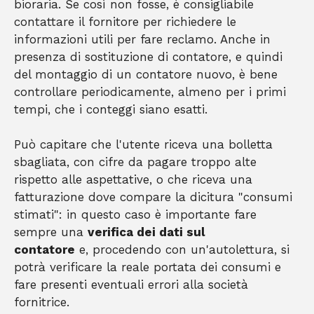
bioraria. Se così non fosse, è consigliabile
contattare il fornitore per richiedere le
informazioni utili per fare reclamo. Anche in
presenza di sostituzione di contatore, e quindi
del montaggio di un contatore nuovo, è bene
controllare periodicamente, almeno per i primi
tempi, che i conteggi siano esatti.
Può capitare che l'utente riceva una bolletta
sbagliata, con cifre da pagare troppo alte
rispetto alle aspettative, o che riceva una
fatturazione dove compare la dicitura "consumi
stimati": in questo caso è importante fare
sempre una
verifica dei dati sul
contatore
e, procedendo con un'autolettura, si
potrà verificare la reale portata dei consumi e
fare presenti eventuali errori alla società
fornitrice.