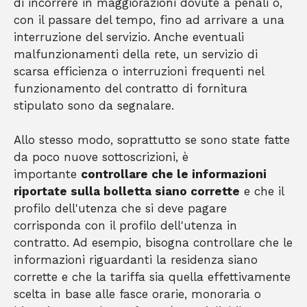
di incorrere in maggiorazioni dovute a penali o,
con il passare del tempo, fino ad arrivare a una
interruzione del servizio. Anche eventuali
malfunzionamenti della rete, un servizio di
scarsa efficienza o interruzioni frequenti nel
funzionamento del contratto di fornitura
stipulato sono da segnalare.
Allo stesso modo, soprattutto se sono state fatte
da poco nuove sottoscrizioni, è
importante
controllare che le informazioni
riportate sulla bolletta siano corrette
e che il
profilo dell'utenza che si deve pagare
corrisponda con il profilo dell'utenza in
contratto. Ad esempio, bisogna controllare che le
informazioni riguardanti la residenza siano
corrette e che la tariffa sia quella effettivamente
scelta in base alle fasce orarie, monoraria o