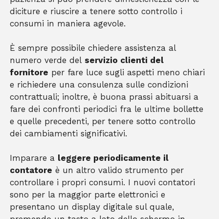
diciture e riuscire a tenere sotto controllo i
consumi in maniera agevole.
È sempre possibile chiedere assistenza al
numero verde del
servizio clienti del
fornitore
per fare luce sugli aspetti meno chiari
e richiedere una consulenza sulle condizioni
contrattuali; inoltre, è buona prassi abituarsi a
fare dei confronti periodici fra le ultime bollette
e quelle precedenti, per tenere sotto controllo
dei cambiamenti significativi.
Imparare a
leggere periodicamente il
contatore
è un altro valido strumento per
controllare i propri consumi. I nuovi contatori
sono per la maggior parte elettronici e
presentano un display digitale sul quale,