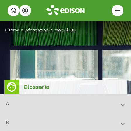
Torna a
Informazioni e moduli utili
Glossario
A
B
Luce