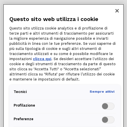
C
Altre Partite
Luce
Questo sito web utilizza i cookie
D
Questo sito utilizza cookie analytics e di profilazione di
Bonus Elettrico
terze parti e altri strumenti di tracciamento per assicurarti
Luce
la migliore esperienza di navigazione possibile e inviarti
pubblicità in linea con le tue preferenze. Se vuoi saperne di
E
più sulla tipologia di cookie e sugli altri strumenti di
Chilowatt (KW)
Luce
tracciamento utilizzati e su come è possibile modificare le
impostazioni
clicca qui
. Se desideri accettare l'utilizzo dei
cookie e degli strumenti di tracciamento da parte di questo
F
Data di Attivazione della Fornitura
sito clicca su "Accetta Tutti" o “Accetta selezionati”
Luce
altrimenti clicca su "Rifiuta" per rifiutare l’utilizzo dei cookie
e mantenere le impostazioni di default.
Arera/www.arera.it/consumatori
G
Energia
Luce
Chilowattora (KWH)
Tecnici
Sempre attivi
H
Fasce Orarie
Profilazione
Gas
Preferenze
I
GRAD