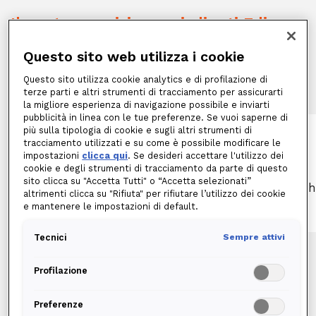
Il nostro servizio, per i clienti Edison
luce e gas, comprende:
Questo sito web utilizza i cookie
Questo sito utilizza cookie analytics e di profilazione di
terze parti e altri strumenti di tracciamento per assicurarti
la migliore esperienza di navigazione possibile e inviarti
pubblicità in linea con le tue preferenze. Se vuoi saperne di
più sulla tipologia di cookie e sugli altri strumenti di
tracciamento utilizzati e su come è possibile modificare le
PC, TABLET E SMARTPHONE
impostazioni
clicca qui
. Se desideri accettare l'utilizzo dei
Risoluzione di problematiche di
cookie e degli strumenti di tracciamento da parte di questo
funzionamento come corretto
sito clicca su "Accetta Tutti" o “Accetta selezionati”
Ch
altrimenti clicca su "Rifiuta" per rifiutare l’utilizzo dei cookie
collegamento della stampante,
e mantenere le impostazioni di default.
installazione di un programma sotware e
molto altro
Tecnici
Sempre attivi
Profilazione
Scopri il nostro servizio di assistenza
Preferenze