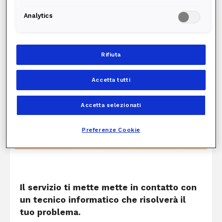
Potrai ricevere assistenza da uno dei nostri tecnici
Analytics
informatici per qualsiasi problema sui tuoi
dispostivi, direttamente da remoto
Rifiuta
Accetta tutti
Accetta selezionati
Assistenza PC e Tablet
Preferenze Cookie
Assistenza
Il servizio ti mette mette in contatto con
un tecnico informatico che risolverà il
tuo problema.