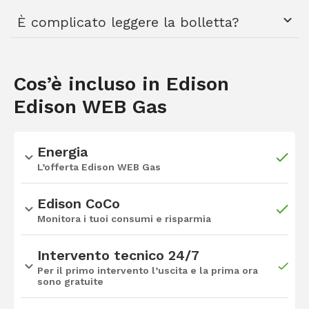
È complicato leggere la bolletta?
La "Bolletta dei clienti finali di energia" è il nuovo documento che
Cos’è incluso in Edison
l'ARERA ha adottato per comunicare ai clienti finali la
Edison WEB Gas
composizione della spesa energetica. È divisa in
semplici
sezioni
: il frontespizio, lo scontrino dell'energia, il box dell'offerta
e gli elementi informativi essenziali.
Energia
L’offerta Edison WEB Gas
Maggiori dettagli alla pagina
Nuova bolletta
Edison CoCo
Monitora i tuoi consumi e risparmia
Intervento tecnico 24/7
Per il primo intervento l’uscita e la prima ora
sono gratuite