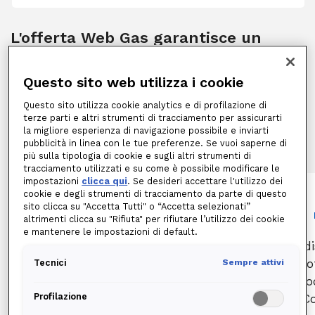
L'offerta Web Gas garantisce un
Corrispettivo di vendita bloccato per i
primi 12 mesi di fornitura.
Questo sito web utilizza i cookie
Questo sito utilizza cookie analytics e di profilazione di
terze parti e altri strumenti di tracciamento per assicurarti
la migliore esperienza di navigazione possibile e inviarti
pubblicità in linea con le tue preferenze. Se vuoi saperne di
più sulla tipologia di cookie e sugli altri strumenti di
tracciamento utilizzati e su come è possibile modificare le
impostazioni
clicca qui
. Se desideri accettare l'utilizzo dei
cookie e degli strumenti di tracciamento da parte di questo
sito clicca su "Accetta Tutti" o “Accetta selezionati”
altrimenti clicca su "Rifiuta" per rifiutare l’utilizzo dei cookie
e mantenere le impostazioni di default.
ENERGIA SOSTENIBILE
Edi
Le emissioni di carbonio del gas impiegato
o
Tecnici
Sempre attivi
sono compensate con crediti certificati
blo
relativi a primari standard internazionali.
Profilazione
Co