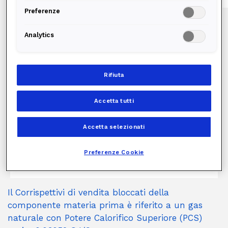
Preferenze
Analytics
Rifiuta
0,629
€/Smc
Prezzo bloccato della materia prima gas per 12 mesi
Accetta tutti
90
+
€/anno
Corrispettivo Annuo
pari a 7,50€/mese
Accetta selezionati
CODICE OFFERTA:
Preferenze Cookie
000190GSFML48XX1XBBPG9TX148XXXX5
Il Corrispettivi di vendita bloccati della
componente materia prima è riferito a un gas
naturale con Potere Calorifico Superiore (PCS)