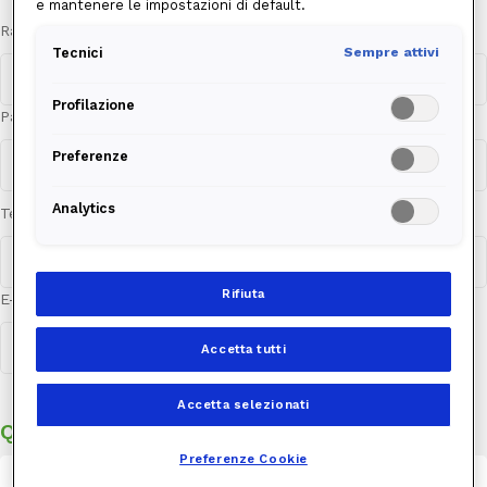
e mantenere le impostazioni di default.
Ragione Sociale
*
Tecnici
Sempre attivi
Profilazione
Partita IVA
*
Preferenze
Analytics
Telefono
*
Rifiuta
E-mail
*
Accetta tutti
Accetta selezionati
Qual è la tua richiesta?
Preferenze Cookie