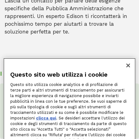
Lascia un contatto per parlare delle esigenze
specifiche della Pubblica Amministrazione che
rappresenti. Un esperto Edison ti ricontatterà in
pochissimo tempo per aiutarti a trovare la
soluzione perfetta per te.
I tuoi dati
Questo sito web utilizza i cookie
Questo sito utilizza cookie analytics e di profilazione di
terze parti e altri strumenti di tracciamento per assicurarti
Sei già cliente Edison?
la migliore esperienza di navigazione possibile e inviarti
pubblicità in linea con le tue preferenze. Se vuoi saperne di
Salta la fila!
Accedi alla sezione di supporto
più sulla tipologia di cookie e sugli altri strumenti di
MyEdison: molte informazioni saranno
tracciamento utilizzati e su come è possibile modificare le
precompilate.
impostazioni
clicca qui
. Se desideri accettare l'utilizzo dei
Fai il log-in
cookie e degli strumenti di tracciamento da parte di questo
sito clicca su "Accetta Tutti" o “Accetta selezionati”
altrimenti clicca su "Rifiuta" per rifiutare l’utilizzo dei cookie