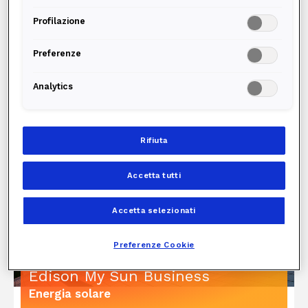
Sopralluogo gratuito
Profilazione
Il tuo nuovo climatizzatore
Preferenze
Smaltimento del vecchio impianto
Analytics
Scopri i dettagli
Rifiuta
Accetta tutti
Accetta selezionati
Preferenze Cookie
Edison My Sun Business
Energia solare