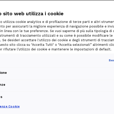
 sito web utilizza i cookie
definite dall’Autorità di settore,
o utilizza cookie analytics e di profilazione di terze parti e altri strumen
rgia.
to per assicurarti la migliore esperienza di navigazione possibile e invia
 in linea con le tue preferenze. Se vuoi saperne di più sulla tipologia di
i strumenti di tracciamento utilizzati e su come è possibile modificare le
i
. Se desideri accettare l'utilizzo dei cookie e degli strumenti di tracci
 AGGIORNATO OGNI MESE
uesto sito clicca su "Accetta Tutti" o “Accetta selezionati” altrimenti cli
per rifiutare l’utilizzo dei cookie e mantenere le impostazioni di default.
 da una spesa variabile,
ica italiana (PUN Index GME) e
Sem
ison.
zione
nze
o diretto o carta di credito, e
 online o sull’app My Edison.
cs
renze Cookie