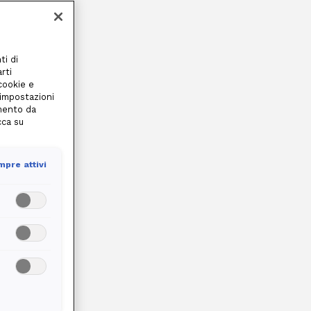
ti di
rti
 cookie e
 impostazioni
amento da
cca su
pre attivi