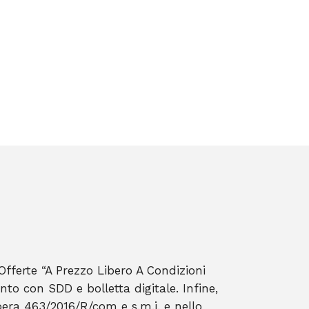
(Offerte “A Prezzo Libero A Condizioni
to con SDD e bolletta digitale. Infine,
ibera 463/2016/R/com e s.m.i. e nello