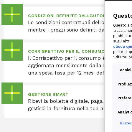
Questo
CONDIZIONI DEFINITE DALL’AUTORITÀ
Le condizioni contrattuali dell’offerta sono 
Questo sit
mentre i prezzi sono definiti da Edison Ene
tracciamen
pubblicità
sugli altr
clicca qu
CORRISPETTIVO PER IL CONSUMO VARIABILE
parte di q
"Rifiuta" 
Il Corrispettivo per il consumo è composto
aggiornata mensilmente dalla Borsa Elettr
Tecnici
una spesa fissa per 12 mesi definita da Ed
Profila
GESTIONE SMART
Prefere
Ricevi la bolletta digitale, paga con addebit
gestisci la fornitura nella tua area privata
Analyti
Prefe