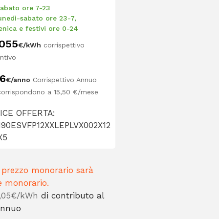
Sabato ore 7-23
unedì-sabato ore 23-7,
nica e festivi ore 0-24
,055
€/kWh
corrispettivo
ntivo
86
€/anno
Corrispettivo Annuo
corrispondono a 15,50 €/mese
ICE OFFERTA:
190ESVFP12XXLEPLVX002X12
X5
Il prezzo monorario sarà
e monorario.
0,05€/kWh
di contributo al
 Annuo