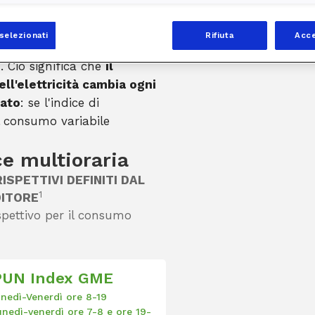
riabile
selezionati
Rifiuta
Acce
l'elettricità varia in base a
. Ciò significa che
il
ell'elettricità cambia ogni
cato
: se l'indice di
il consumo variabile
e multioraria
ISPETTIVI DEFINITI DAL
1
ITORE
spettivo per il consumo
PUN Index GME
unedì-Venerdì ore 8-19
unedì-venerdì ore 7-8 e ore 19-