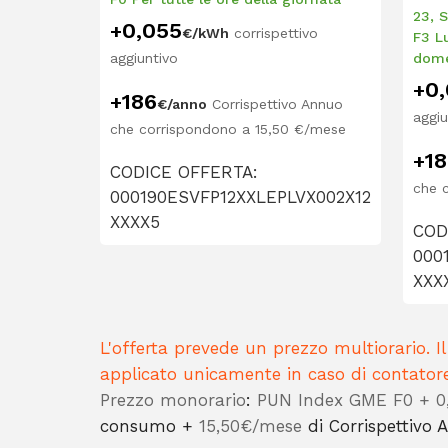
23, 
0,055
+
€/kWh
corrispettivo
F3 L
aggiuntivo
dome
0
+
186
+
€/anno
Corrispettivo Annuo
aggiu
che corrispondono a 15,50 €/mese
1
+
CODICE OFFERTA:
che 
000190ESVFP12XXLEPLVX002X12
XXXX5
COD
000
XXX
L'offerta prevede un prezzo multiorario. 
applicato unicamente in caso di contator
Prezzo monorario
:
PUN Index GME F0 + 
consumo +
15,50€/mese
di Corrispettivo