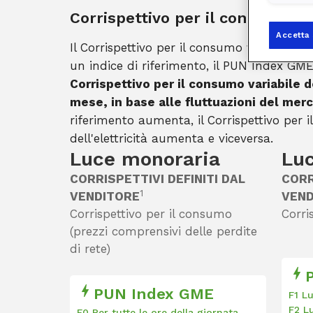
Corrispettivo per il consumo va
Accetta 
Il Corrispettivo per il consumo variabile del
un indice di riferimento, il PUN Index GME
Corrispettivo per il consumo variabile d
mese, in base alle fluttuazioni del mer
riferimento aumenta, il Corrispettivo per 
dell'elettricità aumenta e viceversa.
Luce monoraria
Luc
CORRISPETTIVI DEFINITI DAL
CORR
1
VENDITORE
VEND
Corrispettivo per il consumo
Corri
(prezzi comprensivi delle perdite
di rete)
PUN Index GME
F1 L
F2 L
F0 Per tutte le ore della giornata