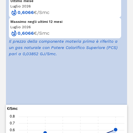
Ultimo mese
Luglio 2026
0,6066
€/Smc
Massimo negli ultimi 12 mesi
Luglio 2026
0,6066
€/Smc
Il prezzo della componente materia prima è riferito a
un gas naturale con Potere Calorifico Superiore (PCS)
pari a 0,03852 GJ/Smc.