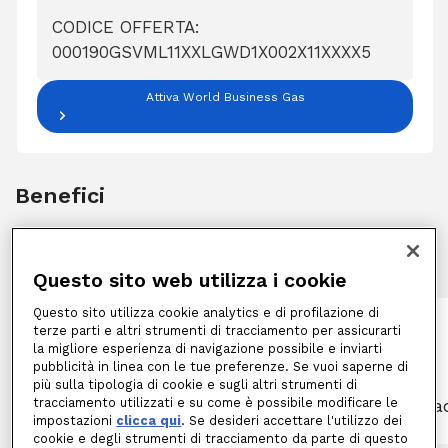
CODICE OFFERTA:
000190GSVML11XXLGWD1X002X11XXXX5
Attiva World Business Gas
Benefici
Questo sito web utilizza i cookie
Questo sito utilizza cookie analytics e di profilazione di
terze parti e altri strumenti di tracciamento per assicurarti
la migliore esperienza di navigazione possibile e inviarti
ATTIVAZIONE GRATUITA
pubblicità in linea con le tue preferenze. Se vuoi saperne di
Se cambi fornitore, non ci sono costi di
più sulla tipologia di cookie e sugli altri strumenti di
tracciamento utilizzati e su come è possibile modificare le
attivazione, nessuna interruzione della
l'
impostazioni
clicca qui
. Se desideri accettare l'utilizzo dei
fornitura, e nessun intervento al contatore.
cookie e degli strumenti di tracciamento da parte di questo