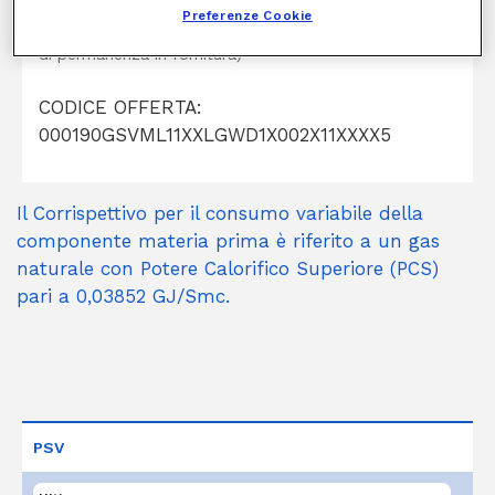
Preferenze Cookie
un bonus fino a 50€/anno (4,17€/mese per ogni mese
di permanenza in fornitura)
CODICE OFFERTA:
000190GSVML11XXLGWD1X002X11XXXX5
Il Corrispettivo per il consumo variabile della
componente materia prima è riferito a un gas
naturale con Potere Calorifico Superiore (PCS)
pari a 0,03852 GJ/Smc.
PSV