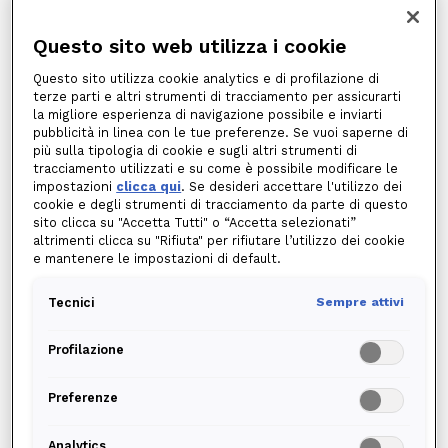
del contratto di fornitura, cosicché in bolletta
figuri un altro nome al posto del precedente.
Questo sito web utilizza i cookie
In genere, la voltura si richiede a
seguito di un
Questo sito utilizza cookie analytics e di profilazione di
terze parti e altri strumenti di tracciamento per assicurarti
trasloco
in una nuova abitazione (casa singola,
la migliore esperienza di navigazione possibile e inviarti
appartamento in condominio ecc.) o comunque
pubblicità in linea con le tue preferenze. Se vuoi saperne di
più sulla tipologia di cookie e sugli altri strumenti di
in caso di affitto di un edificio o di un locale (per
tracciamento utilizzati e su come è possibile modificare le
esempio, per un’azienda o una piccola impresa).
impostazioni
clicca qui
. Se desideri accettare l'utilizzo dei
cookie e degli strumenti di tracciamento da parte di questo
sito clicca su "Accetta Tutti" o “Accetta selezionati”
Infatti, in quel caso non sarebbe conveniente né
altrimenti clicca su "Rifiuta" per rifiutare l’utilizzo dei cookie
per il precedente proprietario o affittuario
e mantenere le impostazioni di default.
l’operazione di
disattivazione
della fornitura, né
per il nuovo inquilino la richiesta di
riattivazione
Tecnici
Sempre attivi
della stessa, o subentro. Entrambe le operazioni,
Profilazione
infatti, comportano molti più costi e tempi più
lunghi.
Preferenze
Si ricorda che la pratica della voltura può essere
Analytics