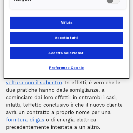
richiesta se il
contatore è attivo
e se
l’erogazione di luce e gas funziona normalmente;
altrimenti, è necessario effettuare delle
Rifiuta
operazioni diverse, che possono essere il
subentro, l’allaccio o altre ancora, a seconda
Accetta tutti
della situazione.
Voltura e subentro:
Accetta selezionati
differenze
Preferenze Cookie
Spesso il consumatore tende a confondere
la
voltura con il subentro
. In effetti, è vero che le
due pratiche hanno delle somiglianze, a
cominciare dai loro effetti: in entrambi i casi,
infatti, l’effetto conclusivo è che il nuovo cliente
avrà un contratto a proprio nome per una
fornitura di gas
o di energia elettrica
precedentemente intestata a un altro.