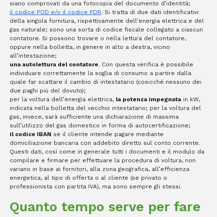
siano comprovati da una fotocopia del documento d’identità;
il codice POD e/o il codice PDR
. Si tratta di due dati identificativi
della singola fornitura, rispettivamente dell’energia elettrica e del
gas naturale; sono una sorta di codice fiscale collegato a ciascun
contatore. Si possono trovare o nella lettura del contatore,
oppure nella bolletta, in genere in alto a destra, vicino
all’intestazione;
una autolettura del contatore
. Con questa verifica è possibile
individuare correttamente la soglia di consumo a partire dalla
quale far scattare il cambio di intestatario (cosicché nessuno dei
due paghi più del dovuto);
per la voltura dell’energia elettrica,
la potenza impegnata
in kW,
indicata nella bolletta del vecchio intestatario; per la voltura del
gas, invece, sarà sufficiente una dichiarazione di massima
sull’utilizzo del gas domestico in forma di autocertificazione;
il codice IBAN
se il cliente intende pagare mediante
domiciliazione bancaria con addebito diretto sul conto corrente.
Questi dati, così come in generale tutti i documenti e il modulo da
compilare e firmare per effettuare la procedura di voltura, non
variano in base ai fornitori, alla zona geografica, all’efficienza
energetica, al tipo di offerta o al cliente (se privato o
professionista con partita IVA), ma sono sempre gli stessi.
Quanto tempo serve per fare