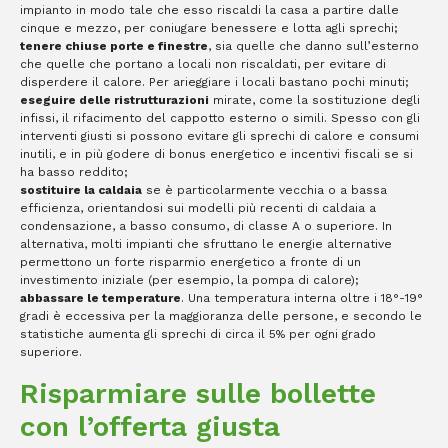
impianto in modo tale che esso riscaldi la casa a partire dalle
cinque e mezzo, per coniugare benessere e lotta agli sprechi;
tenere chiuse porte e finestre
, sia quelle che danno sull’esterno
che quelle che portano a locali non riscaldati, per evitare di
disperdere il calore. Per arieggiare i locali bastano pochi minuti;
eseguire delle ristrutturazioni
mirate, come la sostituzione degli
infissi, il rifacimento del cappotto esterno o simili. Spesso con gli
interventi giusti si possono evitare gli sprechi di calore e consumi
inutili, e in più godere di bonus energetico e incentivi fiscali se si
ha basso reddito;
sostituire la caldaia
se è particolarmente vecchia o a bassa
efficienza, orientandosi sui modelli più recenti di caldaia a
condensazione, a basso consumo, di classe A o superiore. In
alternativa, molti impianti che sfruttano le energie alternative
permettono un forte risparmio energetico a fronte di un
investimento iniziale (per esempio, la pompa di calore);
abbassare le temperature
. Una temperatura interna oltre i 18°-19°
gradi è eccessiva per la maggioranza delle persone, e secondo le
statistiche aumenta gli sprechi di circa il 5% per ogni grado
superiore.
Risparmiare sulle bollette
con l’offerta giusta