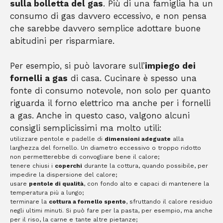
sulla bolletta del gas
. Più di una famiglia ha un
consumo di gas davvero eccessivo, e non pensa
che sarebbe davvero semplice adottare buone
abitudini per risparmiare.
Per esempio, si può lavorare sull’
impiego dei
fornelli a gas
di casa. Cucinare è spesso una
fonte di consumo notevole, non solo per quanto
riguarda il forno elettrico ma anche per i fornelli
a gas. Anche in questo caso, valgono alcuni
consigli semplicissimi ma molto utili:
utilizzare pentole e padelle di
dimensioni adeguate
alla
larghezza del fornello. Un diametro eccessivo o troppo ridotto
non permetterebbe di convogliare bene il calore;
tenere chiusi i
coperchi
durante la cottura, quando possibile, per
impedire la dispersione del calore;
usare
pentole di qualità
, con fondo alto e capaci di mantenere la
temperatura più a lungo;
terminare la
cottura a fornello spento
, sfruttando il calore residuo
negli ultimi minuti. Si può fare per la pasta, per esempio, ma anche
per il riso, la carne e tante altre pietanze;