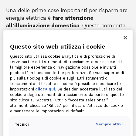
Una delle prime cose importanti per risparmiare
energia elettrica è
fare attenzione
all’illuminazione domestica
. Questo comporta
tutta una serie di accortezze molto semplici ma
estremamente utili e convenienti, come:
Questo sito web utilizza i cookie
sfruttare l’
illuminazione naturale
, tenendo aperte le finestre di
giorno per far entrare la luce del sole;
Questo sito utilizza cookie analytics e di profilazione di
sostituire le vecchie lampadine alogene con
lampadine a led
, che
terze parti e altri strumenti di tracciamento per assicurarti
consumano fino al 75% in meno e hanno una vita molto più lunga;
la migliore esperienza di navigazione possibile e inviarti
ricordarsi di
spegnere le luci
quando si esce da una stanza, per
pubblicità in linea con le tue preferenze. Se vuoi saperne di
non consumare energia inutilmente;
più sulla tipologia di cookie e sugli altri strumenti di
sfruttare
sistemi smart
con funzionalità avanzate per l’utilizzo
tracciamento utilizzati e su come è possibile modificare le
dell’illuminazione in casa.
impostazioni
clicca qui
. Se desideri accettare l'utilizzo dei
cookie e degli strumenti di tracciamento da parte di questo
In secondo luogo, bisogna lavorare sulla
sito clicca su "Accetta Tutti" o “Accetta selezionati”
altrimenti clicca su "Rifiuta" per rifiutare l’utilizzo dei cookie
maggiore fonte di consumo in casa, ovvero gli
e mantenere le impostazioni di default.
elettrodomestici
. In pochi conoscono tutti i
trucchi per ridurre i consumi degli
Tecnici
Sempre attivi
elettrodomestici, anche se si tratta davvero di