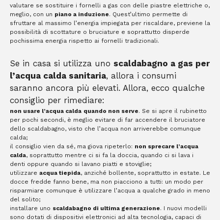
valutare se sostituire i fornelli a gas con delle piastre elettriche o,
meglio, con un
piano a induzione
. Quest’ultimo permette di
sfruttare al massimo l’energia impiegata per riscaldare, previene la
possibilità di scottature o bruciature e soprattutto disperde
pochissima energia rispetto ai fornelli tradizionali.
Se in casa si utilizza uno
scaldabagno a gas per
l’acqua calda sanitaria
, allora i consumi
saranno ancora più elevati. Allora, ecco qualche
consiglio per rimediare:
non usare l’acqua calda
quando non serve
. Se si apre il rubinetto
per pochi secondi, è meglio evitare di far accendere il bruciatore
dello scaldabagno, visto che l’acqua non arriverebbe comunque
calda;
il consiglio vien da sé, ma giova ripeterlo:
non sprecare l’acqua
calda
, soprattutto mentre ci si fa la doccia, quando ci si lava i
denti oppure quando si lavano piatti e stoviglie;
utilizzare
acqua tiepida
, anziché bollente, soprattutto in estate. Le
docce fredde fanno bene, ma non piacciono a tutti: un modo per
risparmiare comunque è utilizzare l’acqua a qualche grado in meno
del solito;
installare uno
scaldabagno di ultima generazione
. I nuovi modelli
sono dotati di dispositivi elettronici ad alta tecnologia, capaci di