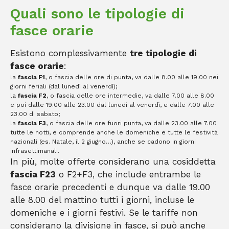
Quali sono le tipologie di
fasce orarie
Esistono complessivamente
tre tipologie di
fasce orarie
:
la
fascia F1
, o fascia delle ore di punta, va dalle 8.00 alle 19.00 nei
giorni feriali (dal lunedì al venerdì);
la
fascia F2
, o fascia delle ore intermedie, va dalle 7.00 alle 8.00
e poi dalle 19.00 alle 23.00 dal lunedì al venerdì, e dalle 7.00 alle
23.00 di sabato;
la
fascia F3
, o fascia delle ore fuori punta, va dalle 23.00 alle 7.00
tutte le notti, e comprende anche le domeniche e tutte le festività
nazionali (es. Natale, il 2 giugno…), anche se cadono in giorni
infrasettimanali.
In più, molte offerte considerano una cosiddetta
fascia F23
o F2+F3, che include entrambe le
fasce orarie precedenti e dunque va dalle 19.00
alle 8.00 del mattino tutti i giorni, incluse le
domeniche e i giorni festivi. Se le tariffe non
considerano la divisione in fasce, si può anche