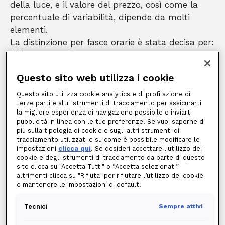
della luce, e il valore del prezzo, così come la
percentuale di variabilità, dipende da molti
elementi.
La distinzione per fasce orarie è stata decisa per:
offrire un'opportunità
di risparmio per privati cittadini e imprese
.
Con l’offerta giusta e con un uso accorto delle fasce orarie, infatti,
è possibile risparmiare sull’importo in bolletta anche in una
Questo sito web utilizza i cookie
discreta misura. La possibilità di risparmiare sul costo dell’energia
è dovuta al fatto che il cliente può spostare i propri consumi
Questo sito utilizza cookie analytics e di profilazione di
principali (p. es. fare la lavatrice o la lavastoviglie) nelle fasce in
terze parti e altri strumenti di tracciamento per assicurarti
cui il costo della materia prima energia è minore. A seconda di
la migliore esperienza di navigazione possibile e inviarti
qual è il quantitativo di energia spostato, cambierà naturalmente
pubblicità in linea con le tue preferenze. Se vuoi saperne di
anche il potenziale risparmio;
più sulla tipologia di cookie e sugli altri strumenti di
garantire un relativo
alleggerimento della rete di distribuzione
tracciamento utilizzati e su come è possibile modificare le
nazionale dell’energia elettrica
. Se il cliente, titolare di un
impostazioni
clicca qui
. Se desideri accettare l'utilizzo dei
contratto di fornitura, viene indotto a modificare le proprie
cookie e degli strumenti di tracciamento da parte di questo
abitudini di consumo grazie all’opportunità di risparmio offerta
sito clicca su "Accetta Tutti" o “Accetta selezionati”
dalle fasce orarie (aumentando i consumi nelle ore della giornata
altrimenti clicca su "Rifiuta" per rifiutare l’utilizzo dei cookie
meno intense e diminuendoli nelle ore di punta), la gestione del
e mantenere le impostazioni di default.
sistema elettrico è molto più agevole per il distributore, ed è più
semplice evitare sovraccarichi e problemi.
Tecnici
Sempre attivi
In generale, la
distinzione in fasce orarie è
stata voluta da ARERA
, l’Autorità di regolazione