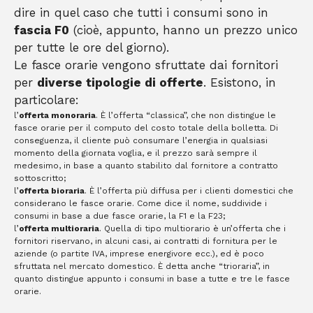
dire in quel caso che tutti i consumi sono in
fascia F0
(cioè, appunto, hanno un prezzo unico
per tutte le ore del giorno).
Le fasce orarie vengono sfruttate dai fornitori
per
diverse tipologie di offerte
. Esistono, in
particolare:
l’
offerta monoraria
. È l’offerta “classica”, che non distingue le
fasce orarie per il computo del costo totale della bolletta. Di
conseguenza, il cliente può consumare l’energia in qualsiasi
momento della giornata voglia, e il prezzo sarà sempre il
medesimo, in base a quanto stabilito dal fornitore a contratto
sottoscritto;
l’
offerta bioraria
. È l’offerta più diffusa per i clienti domestici che
considerano le fasce orarie. Come dice il nome, suddivide i
consumi in base a due fasce orarie, la F1 e la F23;
l’
offerta multioraria
. Quella di tipo multiorario è un’offerta che i
fornitori riservano, in alcuni casi, ai contratti di fornitura per le
aziende (o partite IVA, imprese energivore ecc.), ed è poco
sfruttata nel mercato domestico. È detta anche “trioraria”, in
quanto distingue appunto i consumi in base a tutte e tre le fasce
orarie.