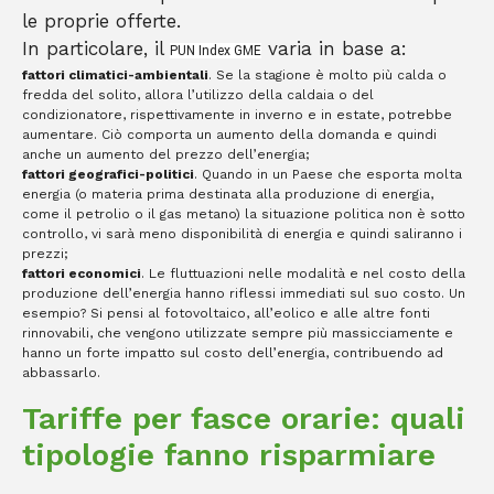
le proprie offerte.
In particolare, il
varia in base a:
PUN Index GME
fattori climatici-ambientali
. Se la stagione è molto più calda o
fredda del solito, allora l’utilizzo della caldaia o del
condizionatore, rispettivamente in inverno e in estate, potrebbe
aumentare. Ciò comporta un aumento della domanda e quindi
anche un aumento del prezzo dell’energia;
fattori geografici-politici
. Quando in un Paese che esporta molta
energia (o materia prima destinata alla produzione di energia,
come il petrolio o il gas metano) la situazione politica non è sotto
controllo, vi sarà meno disponibilità di energia e quindi saliranno i
prezzi;
fattori economici
. Le fluttuazioni nelle modalità e nel costo della
produzione dell’energia hanno riflessi immediati sul suo costo. Un
esempio? Si pensi al fotovoltaico, all’eolico e alle altre fonti
rinnovabili, che vengono utilizzate sempre più massicciamente e
hanno un forte impatto sul costo dell’energia, contribuendo ad
abbassarlo.
Tariffe per fasce orarie: quali
tipologie fanno risparmiare