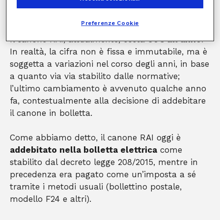
Il costo del canone RAI
Preferenze Cookie
Il canone RAI, attualmente, costa
90€ all’anno
.
In realtà, la cifra non è fissa e immutabile, ma è
soggetta a variazioni nel corso degli anni, in base
a quanto via via stabilito dalle normative;
l’ultimo cambiamento è avvenuto qualche anno
fa, contestualmente alla decisione di addebitare
il canone in bolletta.
Come abbiamo detto, il canone RAI oggi è
addebitato nella bolletta elettrica
come
stabilito dal decreto legge 208/2015, mentre in
precedenza era pagato come un’imposta a sé
tramite i metodi usuali (bollettino postale,
modello F24 e altri).