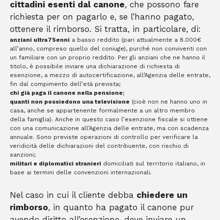
cittadini esenti dal canone
, che possono fare
richiesta per on pagarlo e, se l’hanno pagato,
ottenere il rimborso. Si tratta, in particolare, di:
anziani ultra75enni
a basso reddito (pari attualmente a 8.000€
all’anno, compreso quello del coniuge), purché non conviventi con
un familiare con un proprio reddito. Per gli anziani che ne hanno il
titolo, è possibile inviare una dichiarazione di richiesta di
esenzione, a mezzo di autocertificazione, all’Agenzia delle entrate,
fin dal compimento dell’età prevista;
chi già paga il canone nella pensione
;
quanti non possiedono una televisione
(cioè non ne hanno uno in
casa, anche se appartenente formalmente a un altro membro
della famiglia). Anche in questo caso l’esenzione fiscale si ottiene
con una comunicazione all’Agenzia delle entrate, ma con scadenza
annuale. Sono previste operazioni di controllo per verificare la
veridicità delle dichiarazioni del contribuente, con rischio di
sanzioni;
militari e diplomatici stranieri
domiciliati sul territorio italiano, in
base ai termini delle convenzioni internazionali.
Nel caso in cui il cliente debba
chiedere un
rimborso
, in quanto ha pagato il canone pur
avendo diritto all’esenzione, deve inviare un