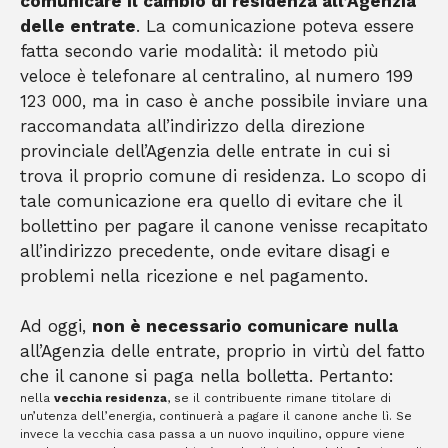
comunicare il cambio di residenza all’Agenzia
delle entrate
. La comunicazione poteva essere
fatta secondo varie modalità: il metodo più
veloce è telefonare al centralino, al numero 199
123 000, ma in caso è anche possibile inviare una
raccomandata all’indirizzo della direzione
provinciale dell’Agenzia delle entrate in cui si
trova il proprio comune di residenza. Lo scopo di
tale comunicazione era quello di evitare che il
bollettino per pagare il canone venisse recapitato
all’indirizzo precedente, onde evitare disagi e
problemi nella ricezione e nel pagamento.
Ad oggi,
non è necessario comunicare nulla
all’Agenzia delle entrate, proprio in virtù del fatto
che il canone si paga nella bolletta. Pertanto:
nella
vecchia residenza
, se il contribuente rimane titolare di
un’utenza dell’energia, continuerà a pagare il canone anche lì. Se
invece la vecchia casa passa a un nuovo inquilino, oppure viene