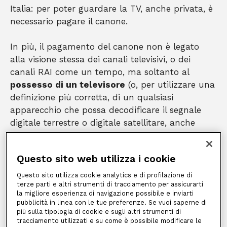
Italia: per poter guardare la TV, anche privata, è
necessario pagare il canone.
In più, il pagamento del canone non è legato
alla visione stessa dei canali televisivi, o dei
canali RAI come un tempo, ma soltanto al
possesso di un televisore
(o, per utilizzare una
definizione più corretta, di un qualsiasi
apparecchio che possa decodificare il segnale
digitale terrestre o digitale satellitare, anche
radio: dunque non un monitor o un semplice
schermo, ma una televisione nel senso
Questo sito web utilizza i cookie
tradizionale): è molto diverso dagli altri
abbonamenti analoghi.
Questo sito utilizza cookie analytics e di profilazione di
terze parti e altri strumenti di tracciamento per assicurarti
la migliore esperienza di navigazione possibile e inviarti
Il pagamento del canone, quindi, è richiesto
sia
pubblicità in linea con le tue preferenze. Se vuoi saperne di
ai singoli cittadini che alle aziende
, alle
più sulla tipologia di cookie e sugli altri strumenti di
tracciamento utilizzati e su come è possibile modificare le
imprese, ai professionisti con partita IVA, se