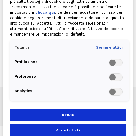
dell'Autorità di Regolazione per Energia
più sulla tipologia di cookie e sugli altri strumenti di
tracciamento utilizzati e su come è possibile modificare le
Reti e Ambiente (ARERA), per
impostazioni
clicca qui
. Se desideri accettare l'utilizzo dei
comprendere nel dettaglio e con più
cookie e degli strumenti di tracciamento da parte di questo
facilità la bolletta e le singole voci che la
sito clicca su "Accetta Tutti" o “Accetta selezionati”
altrimenti clicca su "Rifiuta" per rifiutare l’utilizzo dei cookie
compongono, scarica di seguito la "Guida
e mantenere le impostazioni di default.
alla lettura della bolletta" relativa
all’offerta da te sottoscritta (indicata
Tecnici
Sempre attivi
all’interno della bolletta).
Profilazione
Preferenze
Analytics
Offerte PMI Luce
Rifiuta
Offerte PMI Gas
Guida alla bolletta
Accetta tutti