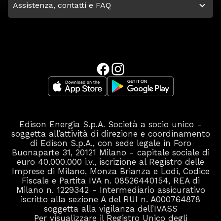
Assistenza, contatti e FAQ
Guida alla bolletta
Scarica il documento
Guida alla lettura della bolletta per le offerte:
Edison Premium Gas Index, Gas al Condominio
Guida alla bolletta
Scarica il documento
Guida alla lettura della bolletta per le offerte:
Edison Top50 Flex Luce, Edison Condominio
Top Luce
Guida alla bolletta
Edison Energia S.p.A. Società a socio unico -
soggetta all’attività di direzione e coordinamento
Scarica il documento
Guida alla lettura della bolletta per le offerte:
di Edison S.p.A., con sede legale in Foro
Buonaparte 31, 20121 Milano - capitale sociale di
Edison Placet Variabile Gas - P.IVA
euro 40.000.000 i.v., iscrizione al Registro delle
Guida alla bolletta
Imprese di Milano, Monza Brianza e Lodi, Codice
Scarica il documento
Fiscale e Partita IVA n. 08526440154, REA di
Milano n. 1229342 - Intermediario assicurativo
Guida alla lettura della bolletta per le offerte:
iscritto alla sezione A del RUI n. A000764878
Edison Web Business Luce
soggetta alla vigilanza dell’IVASS
Guida alla bolletta
Per visualizzare il Registro Unico degli