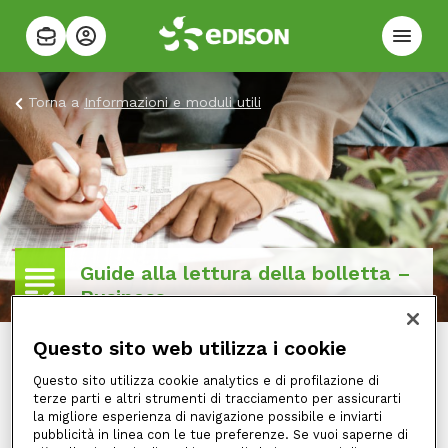
Torna a
Informazioni e moduli utili
Guide alla lettura della bolletta –
Business
Questo sito web utilizza i cookie
Questo sito utilizza cookie analytics e di profilazione di
terze parti e altri strumenti di tracciamento per assicurarti
la migliore esperienza di navigazione possibile e inviarti
In conformità con la Delibera 501/2014
pubblicità in linea con le tue preferenze. Se vuoi saperne di