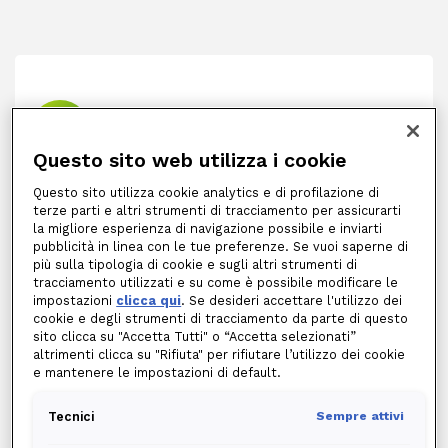
Questo sito web utilizza i cookie
Una rete capillare a tua
Questo sito utilizza cookie analytics e di profilazione di
disposizione
terze parti e altri strumenti di tracciamento per assicurarti
Accedi a oltre 30.000 stazioni di ricarica
la migliore esperienza di navigazione possibile e inviarti
distribuite su tutto il territorio italiano,
pubblicità in linea con le tue preferenze. Se vuoi saperne di
più sulla tipologia di cookie e sugli altri strumenti di
comodamente localizzabili tramite la
tracciamento utilizzati e su come è possibile modificare le
mappa interattiva nell'App Edison
impostazioni
clicca qui
. Se desideri accettare l'utilizzo dei
cookie e degli strumenti di tracciamento da parte di questo
Plug&Go+. Potrai pianificare i tuoi
sito clicca su "Accetta Tutti" o “Accetta selezionati”
spostamenti in tutta tranquillità, sapendo
altrimenti clicca su "Rifiuta" per rifiutare l’utilizzo dei cookie
di avere sempre a portata di mano un
e mantenere le impostazioni di default.
punto di ricarica.
Tecnici
Sempre attivi