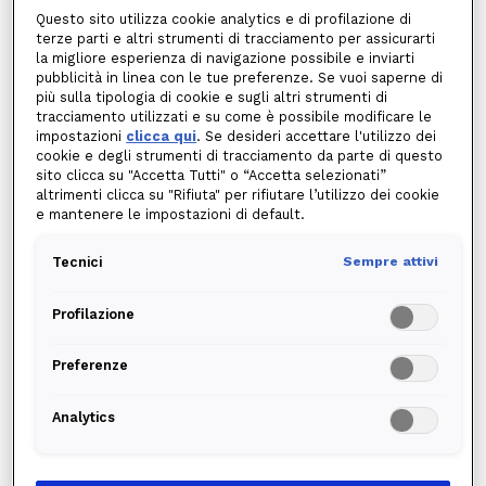
potenziali clienti il seguente modulo al fine di
Questo sito utilizza cookie analytics e di profilazione di
consentire l’esercizio del diritto di opposizione al
terze parti e altri strumenti di tracciamento per assicurarti
trattamento dei dati personali per finalità
la migliore esperienza di navigazione possibile e inviarti
pubblicità in linea con le tue preferenze. Se vuoi saperne di
promozionali commerciali e di marketing (senza
più sulla tipologia di cookie e sugli altri strumenti di
necessità di motivare l'opposizione) ai sensi del
tracciamento utilizzati e su come è possibile modificare le
Regolamento europeo 2016/979. Ti ricordiamo che
impostazioni
clicca qui
. Se desideri accettare l'utilizzo dei
cookie e degli strumenti di tracciamento da parte di questo
è possibile opporsi al trattamento dei propri dati
sito clicca su "Accetta Tutti" o “Accetta selezionati”
personali anche per motivi connessi alla
altrimenti clicca su "Rifiuta" per rifiutare l’utilizzo dei cookie
e mantenere le impostazioni di default.
situazione particolare dell'interessato, da
specificare nella richiesta, attraverso l’uso dei
Tecnici
Sempre attivi
canali indicati all’art. 10 dell’informativa privacy di
Edison.
Profilazione
Pertanto perfezionando l’invio del presente
modulo comunicherai a Edison la tua volontà a
Preferenze
non voler ricevere comunicazioni promozionali
commerciali e di marketing e i tuoi dati personali
Analytics
verranno immediatamente rimossi dalle liste di
contatto di codesta società che non li tratterà per