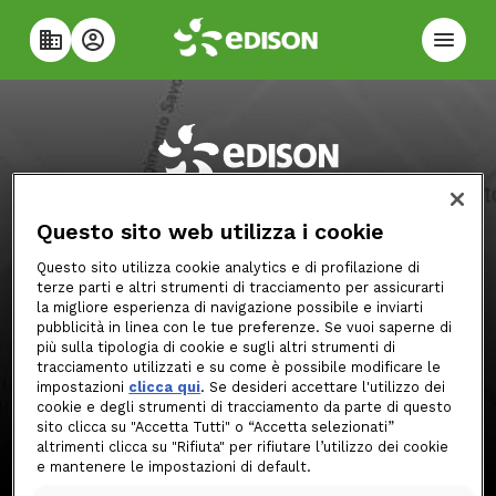
Vieni a trovarci in store, Edison ti
aspetta!
Questo sito web utilizza i cookie
Questo sito utilizza cookie analytics e di profilazione di
terze parti e altri strumenti di tracciamento per assicurarti
Informazioni su Edison Energia
la migliore esperienza di navigazione possibile e inviarti
pubblicità in linea con le tue preferenze. Se vuoi saperne di
più sulla tipologia di cookie e sugli altri strumenti di
Edison Wi-Fi
tracciamento utilizzati e su come è possibile modificare le
impostazioni
clicca qui
. Se desideri accettare l'utilizzo dei
cookie e degli strumenti di tracciamento da parte di questo
Assicurazione
sito clicca su "Accetta Tutti" o “Accetta selezionati”
altrimenti clicca su "Rifiuta" per rifiutare l’utilizzo dei cookie
e mantenere le impostazioni di default.
Assistenza, contatti e FAQ