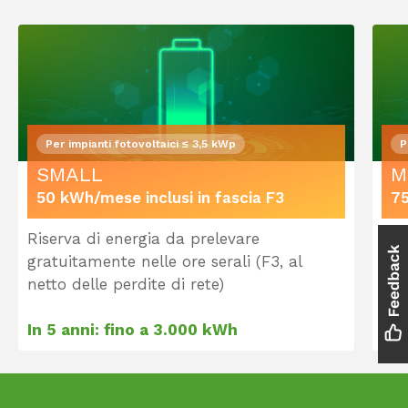
Per impianti fotovoltaici ≤ 3,5 kWp
P
SMALL
M
50 kWh/mese inclusi in fascia F3
75
Riserva di energia da prelevare
Ris
gratuitamente nelle ore serali (F3, al
gra
netto delle perdite di rete)
net
In 5 anni: fino a 3.000 kWh
In 