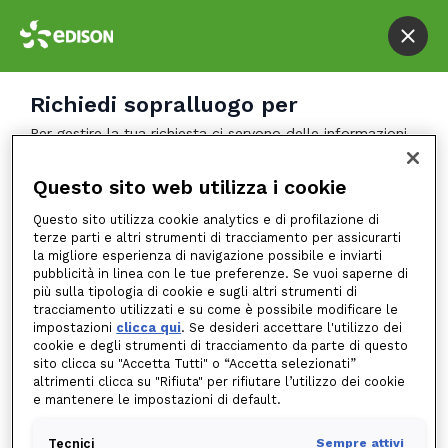
Richiedi sopralluogo per
Per gestire la tua richiesta ci servono delle informazioni
sul tipo di intervento necessario
Questo sito web utilizza i cookie
Questo sito utilizza cookie analytics e di profilazione di
Dettagli indirizzo
terze parti e altri strumenti di tracciamento per assicurarti
la migliore esperienza di navigazione possibile e inviarti
Comune*
pubblicità in linea con le tue preferenze. Se vuoi saperne di
più sulla tipologia di cookie e sugli altri strumenti di
tracciamento utilizzati e su come è possibile modificare le
impostazioni
clicca qui
. Se desideri accettare l'utilizzo dei
cookie e degli strumenti di tracciamento da parte di questo
sito clicca su "Accetta Tutti" o “Accetta selezionati”
altrimenti clicca su "Rifiuta" per rifiutare l’utilizzo dei cookie
e mantenere le impostazioni di default.
Tecnici
Sempre attivi